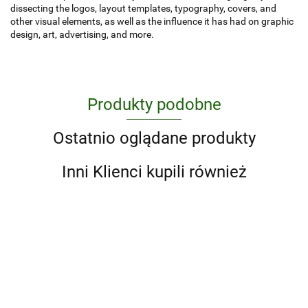
dissecting the logos, layout templates, typography, covers, and
other visual elements, as well as the influence it has had on graphic
design, art, advertising, and more.
Produkty podobne
Ostatnio oglądane produkty
Inni Klienci kupili również
100
1000
100
Movies
100
100
Football
Movies
of the
Essential
weekends