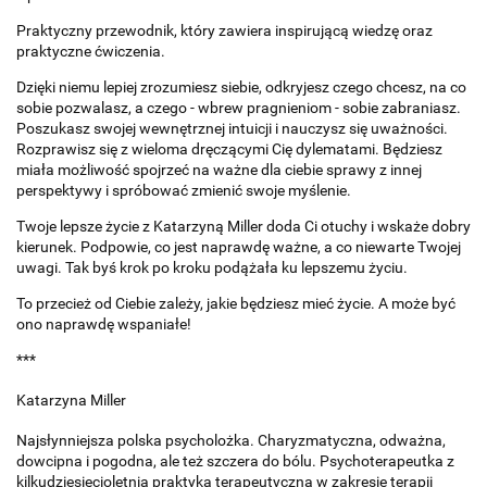
Praktyczny przewodnik, który zawiera inspirującą wiedzę oraz
praktyczne ćwiczenia.
Dzięki niemu lepiej zrozumiesz siebie, odkryjesz czego chcesz, na co
sobie pozwalasz, a czego - wbrew pragnieniom - sobie zabraniasz.
Poszukasz swojej wewnętrznej intuicji i nauczysz się uważności.
Rozprawisz się z wieloma dręczącymi Cię dylematami. Będziesz
miała możliwość spojrzeć na ważne dla ciebie sprawy z innej
perspektywy i spróbować zmienić swoje myślenie.
Twoje lepsze życie z Katarzyną Miller doda Ci otuchy i wskaże dobry
kierunek. Podpowie, co jest naprawdę ważne, a co niewarte Twojej
uwagi. Tak byś krok po kroku podążała ku lepszemu życiu.
To przecież od Ciebie zależy, jakie będziesz mieć życie. A może być
ono naprawdę wspaniałe!
***
Katarzyna Miller
Najsłynniejsza polska psycholożka. Charyzmatyczna, odważna,
dowcipna i pogodna, ale też szczera do bólu. Psychoterapeutka z
kilkudziesięcioletnią praktyką terapeutyczną w zakresie terapii