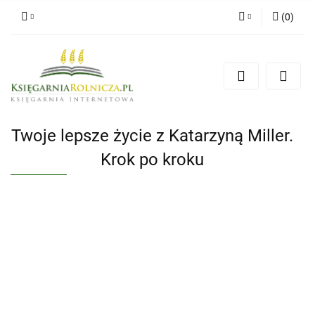
(
0
)
Zaloguj się
Zarejestruj się
Dodaj zgłoszenie
Zgody cookies
Twoje lepsze życie z Katarzyną Miller.
Krok po kroku