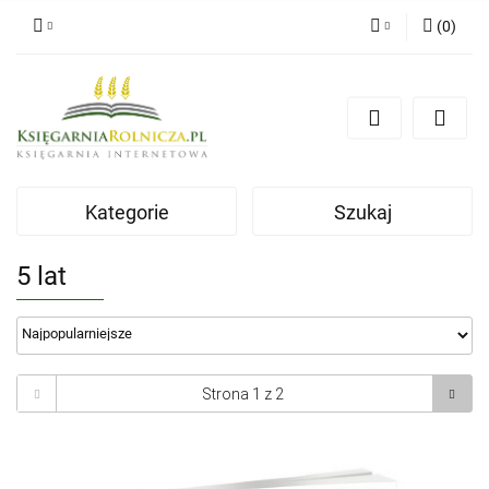
(
0
)
Zaloguj się
Zarejestruj się
Dodaj zgłoszenie
Zgody cookies
Kategorie
Szukaj
5 lat