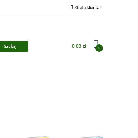
Strefa klienta
Zaloguj się
Zarejestruj się
Dodaj zgłoszenie
0,00 zł
0
Zgody cookies