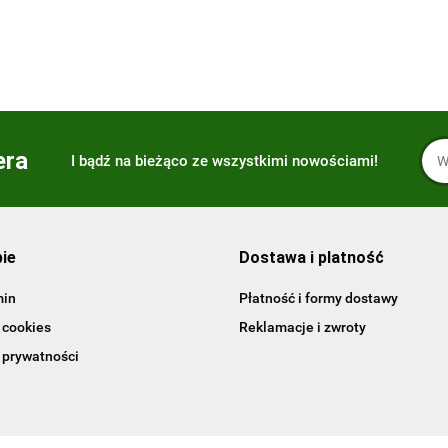
45.15
era
I bądź na bieżąco ze wszystkimi nowościami!
pie
Dostawa i platność
min
Płatność i formy dostawy
 cookies
Reklamacje i zwroty
 prywatności