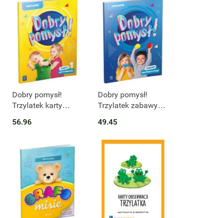
Produkt niedostępny
Dobry pomysł!
Dobry pomysł!
Trzylatek karty
Trzylatek zabawy
aktywności cz.1
matematyczne
56.96
49.45