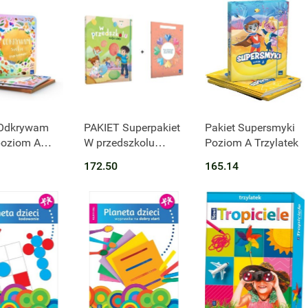
t niedostępny
 Odkrywam
PAKIET Superpakiet
Pakiet Supersmyki
poziom A
W przedszkolu
Poziom A Trzylatek
k
naturalnie. Poziom
172.50
165.14
A Arkusz
obserwacyjny cech
rozwojowych
dziecka 3-letniego