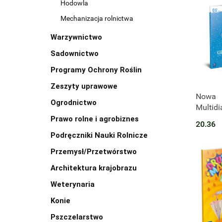
Hodowla
Mechanizacja rolnictwa
Warzywnictwo
Sadownictwo
Programy Ochrony Roślin
Zeszyty uprawowe
Produk
Nowa
Ogrodnictwo
Multidi
obserwa
Prawo rolne i agrobiznes
20.36
przedsz
Podręczniki Nauki Rolnicze
Trzylat
Przemysł/Przetwórstwo
Architektura krajobrazu
Weterynaria
Konie
Pszczelarstwo