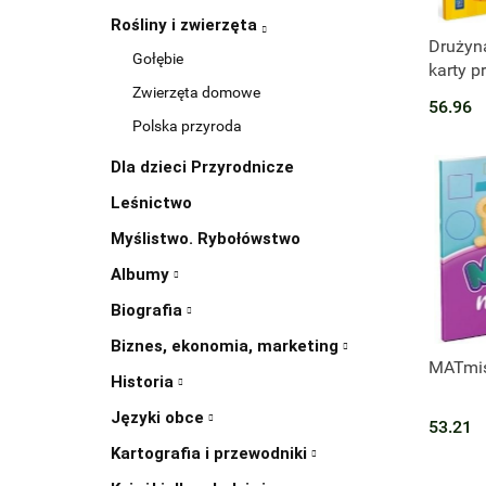
Rośliny i zwierzęta
Produk
Drużyn
Gołębie
karty p
przedsz
Zwierzęta domowe
56.96
Trzylat
Polska przyroda
Dla dzieci Przyrodnicze
Leśnictwo
Myślistwo. Rybołówstwo
Albumy
Biografia
Biznes, ekonomia, marketing
MATmis
Historia
Języki obce
53.21
Kartografia i przewodniki