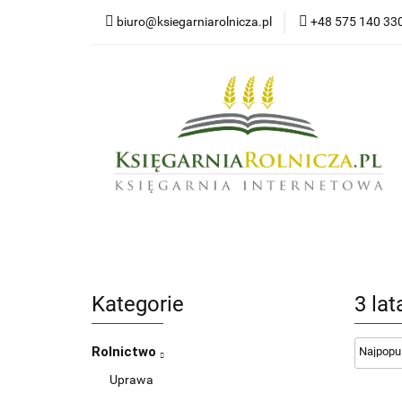
biuro@ksiegarniarolnicza.pl
+48 575 140 33
Nowo
Wszystkie kategorie
Nowoś
Kategorie
3 lat
Rolnictwo
Uprawa