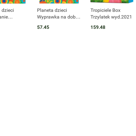
t niedostępny
Produkt niedostępny
Produkt niedostępny
 dzieci
Planeta dzieci
Tropiciele Box
nie
Wyprawka na dobry
Trzylatek wyd.2021
ek
start Trzylatek
57.45
159.48