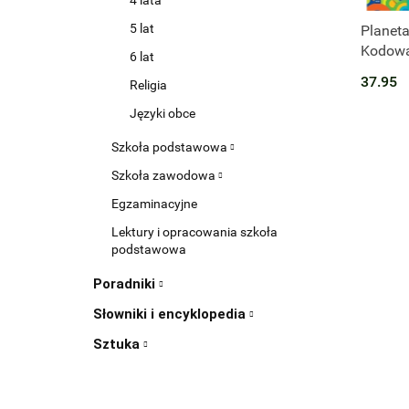
4 lata
Produk
5 lat
Planeta
Kodowa
6 lat
Trzylat
37.95
Religia
Języki obce
Szkoła podstawowa
Szkoła zawodowa
Egzaminacyjne
Lektury i opracowania szkoła
podstawowa
Poradniki
Słowniki i encyklopedia
Sztuka