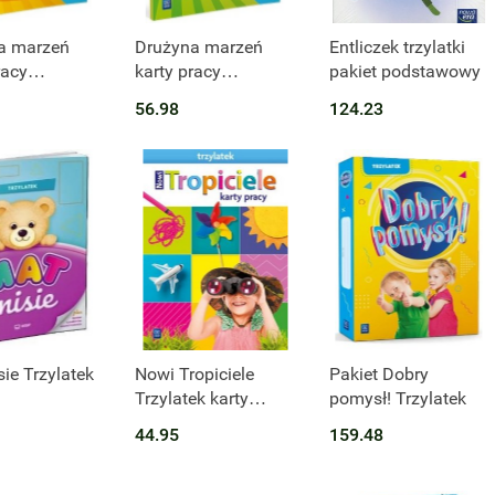
t niedostępny
Produkt niedostępny
Produkt niedostępny
a marzeń
Drużyna marzeń
Entliczek trzylatki
racy
karty pracy
pakiet podstawowy
kole
przedszkole
56.98
124.23
ek część 1
Trzylatek część 2
Produkt niedostępny
ie Trzylatek
Nowi Tropiciele
Pakiet Dobry
Trzylatek karty
pomysł! Trzylatek
pracy
44.95
159.48