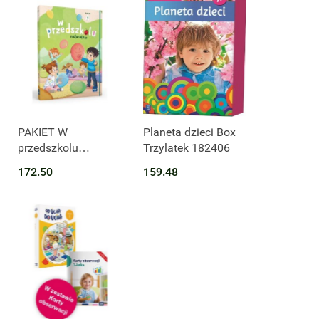
Produkt niedostępny
PAKIET W
Planeta dzieci Box
przedszkolu
Trzylatek 182406
naturalnie. Poziom
172.50
159.48
A Trzylatek