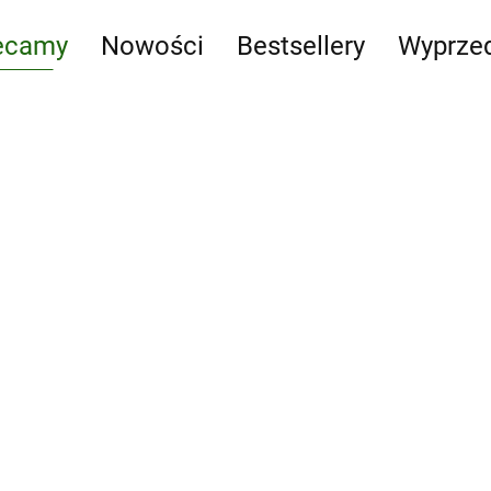
ecamy
Nowości
Bestsellery
Wyprze
Dary naszych
mecum
Andrzej
lasów
kie
Kruszewicz
Edukacja i
13.00
opowiada o
zabawa
55.00
-24%
zwierzętach
42.00
LEGO Star Wars. (BEZ
FIGURKI) Visual Dictionary
Updated Edition. wer.
109.00
-59%
angielska