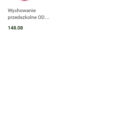
Wychowanie
przedszkolne OD
UCHA DO UCHA 3-
148.08
latki poziom 1
Zestaw dla dziecka