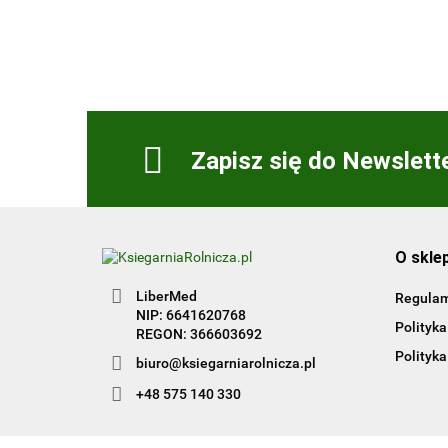
Zapisz się do Newslett
O skle
LiberMed
Regula
NIP: 6641620768
Polityka
REGON: 366603692
Polityka
biuro@ksiegarniarolnicza.pl
+48 575 140 330