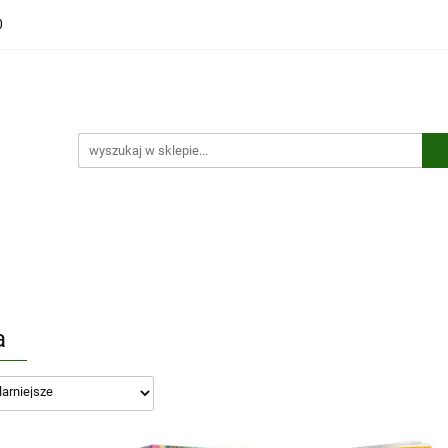
0
ści
Polecamy
Wyprzedaże
Bestsellery
Kontakt
ci
Polecamy
Wyprzedaże
Bestsellery
Kontakt
a