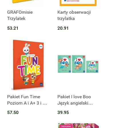
Produkt niedostępny
GRAFOmisie
Karty obserwacji
Trzylatek
trzylatka
53.21
20.91
Produkt niedostępny
Pakiet Fun Time
Pakiet I love Boo
Poziom A i A+ 3 i 4
Język angielski
latki
poziom A Trzylatki
57.50
39.95