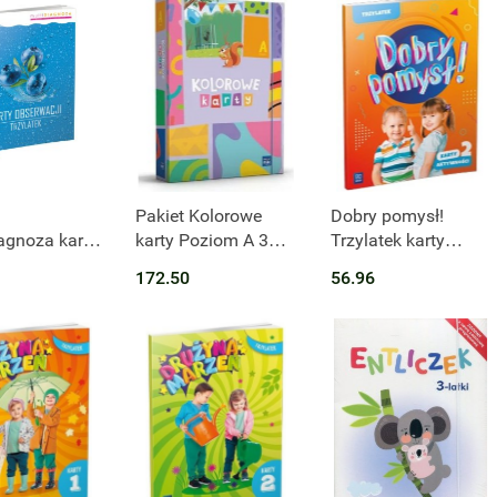
t niedostępny
Produkt niedostępny
Pakiet Kolorowe
Dobry pomysł!
agnoza karty
karty Poziom A 3
Trzylatek karty
cji
latek
aktywności cz. 2
172.50
56.96
kole
ek