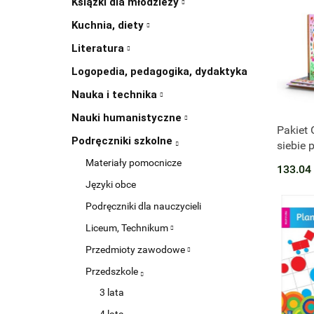
Książki dla młodzieży
Kuchnia, diety
Literatura
Logopedia, pedagogika, dydaktyka
Nauka i technika
Nauki humanistyczne
Produk
Pakiet
Podręczniki szkolne
siebie 
trzylate
Materiały pomocnicze
133.04
Języki obce
Podręczniki dla nauczycieli
Liceum, Technikum
Przedmioty zawodowe
Przedszkole
3 lata