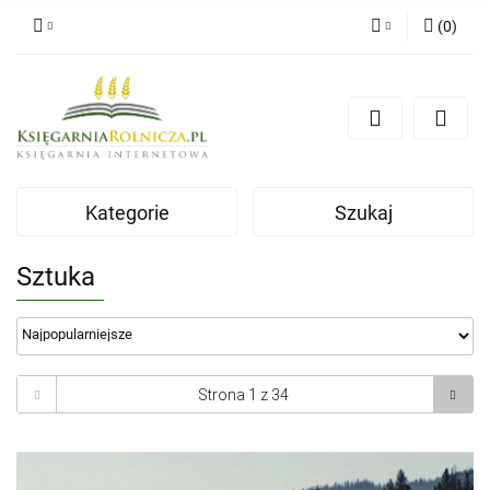
(
0
)
Zaloguj się
Zarejestruj się
Dodaj zgłoszenie
Zgody cookies
Kategorie
Szukaj
Sztuka