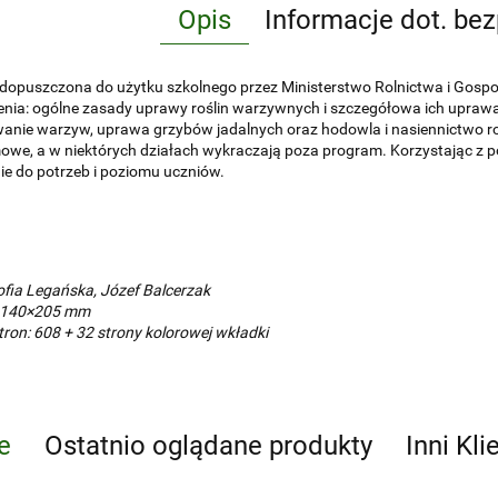
Opis
Informacje dot. be
dopuszczona do użytku szkolnego przez Ministerstwo Rolnictwa i Gospo
nia: ogólne zasady uprawy roślin warzywnych i szczegółowa ich uprawa
nie warzyw, uprawa grzybów jadalnych oraz hodowla i nasiennictwo ro
we, a w niektórych działach wykraczają poza program. Korzystając z p
e do potrzeb i poziomu uczniów.
ofia Legańska, Józef Balcerzak
 140×205 mm
tron: 608 + 32 strony kolorowej wkładki
e
Ostatnio oglądane produkty
Inni Kli