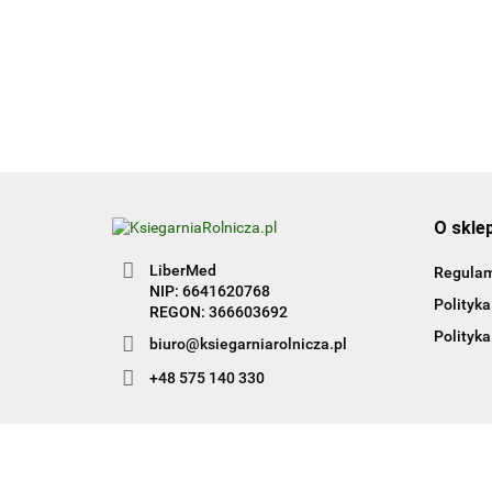
Kwalifikacja HGT.12. Część
50.00
1
O skle
LiberMed
Regula
NIP: 6641620768
Polityka
REGON: 366603692
Polityka
biuro@ksiegarniarolnicza.pl
+48 575 140 330