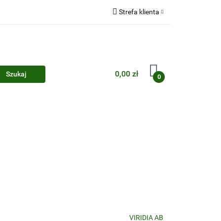
Strefa klienta
Zaloguj się
Zarejestruj się
Dodaj zgłoszenie
0,00 zł
0
Zgody cookies
VIRIDIA AB