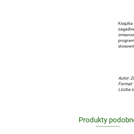
Książka 
zagadnie
zmianowa
programo
stosowni
Autor: Z
Format:
Liczba s
Produkty podobn