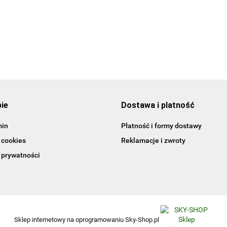
Updated Edition. wer.
109.00
angielska
45.15
pie
Dostawa i platność
min
Płatność i formy dostawy
 cookies
Reklamacje i zwroty
 prywatności
Sklep internetowy na oprogramowaniu Sky-Shop.pl