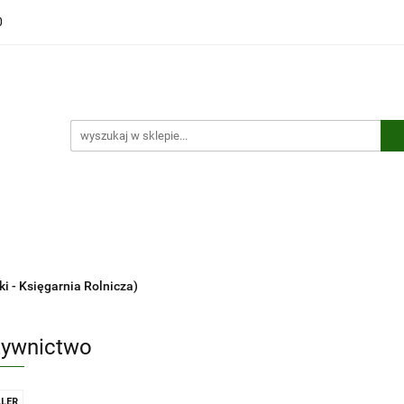
0
ści
Polecamy
Wyprzedaże
Bestsellery
Kontakt
ci
Polecamy
Wyprzedaże
Bestsellery
Kontakt
 - Księgarnia Rolnicza)
ywnictwo
LER