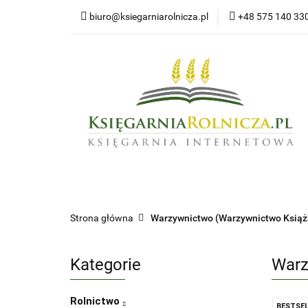
biuro@ksiegarniarolnicza.pl
+48 575 140 33
Nowo
Wszystkie kategorie
Nowoś
Strona główna
Warzywnictwo (Warzywnictwo Książki
Kategorie
Warz
Rolnictwo
BESTSEL