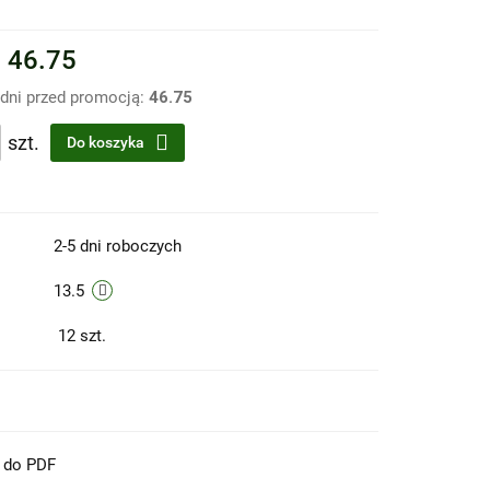
%
46.75
 dni przed promocją:
46.75
szt.
Do koszyka
2-5 dni roboczych
13.5
12
szt.
t do PDF