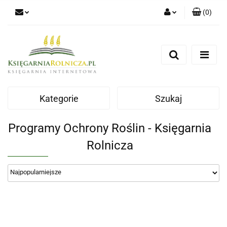
(
0
)
Zaloguj się
Zarejestruj się
Dodaj zgłoszenie
Zgody cookies
Kategorie
Szukaj
Programy Ochrony Roślin - Księgarnia
Rolnicza