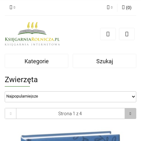
(
0
)
Zaloguj się
Zarejestruj się
Dodaj zgłoszenie
Zgody cookies
Kategorie
Szukaj
Zwierzęta