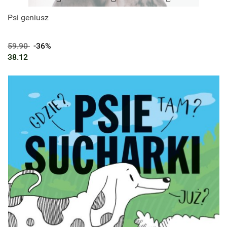
Psi geniusz
59.90
-36%
38.12