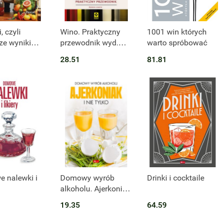
t niedostępny
Produkt niedostępny
, czyli
Wino. Praktyczny
1001 win których
ze wyniki
przewodnik wyd.
warto spróbować
2023
28.51
81.81
ymentów. Jak
 smaki
 nalewki i
Domowy wyrób
Drinki i cocktaile
alkoholu. Ajerkoniak
i nie tylko
19.35
64.59