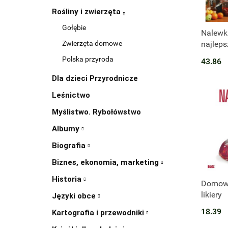
Rośliny i zwierzęta
Gołębie
Produk
Nalewki
najleps
Zwierzęta domowe
moich
Polska przyroda
43.86
eksper
łączyć
Dla dzieci Przyrodnicze
Leśnictwo
Myślistwo. Rybołówstwo
Albumy
Biografia
Biznes, ekonomia, marketing
Historia
Domowe
likiery
Języki obce
18.39
Kartografia i przewodniki