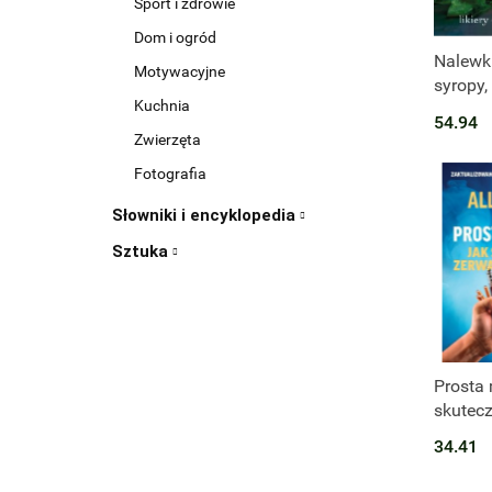
Sport i zdrowie
Dom i ogród
Produk
Nalewki.
Motywacyjne
syropy,
Kuchnia
54.94
Zwierzęta
Fotografia
Słowniki i encyklopedia
Sztuka
Prosta 
skutecz
nikotyn
34.41