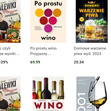
t niedostępny
Produkt niedostępny
, czyli
Po prostu wino.
Domowe warzenie
ze wyniki
Przyjazny
piwa wyd. 2023
przewodnik po
-29%
69.99
25.34
ymentów. Jak
świecie win
 smaki