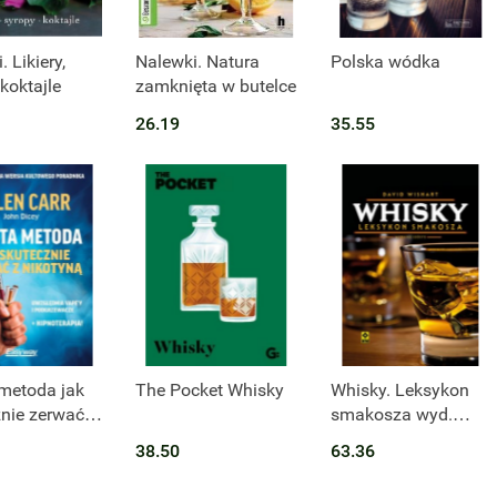
t niedostępny
 Likiery,
Nalewki. Natura
Polska wódka
 koktajle
zamknięta w butelce
26.19
35.55
Produkt niedostępny
metoda jak
The Pocket Whisky
Whisky. Leksykon
nie zerwać z
smakosza wyd.
ą
2023
38.50
63.36