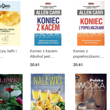
a, kefir i
Koniec z kacem.
Koniec z
Alkohol jest
popielniczkami.
towane
problemem?
Kieszonkowy
20.61
20.61
z całego
Rozwiązanie jest
przewodnik jak
proste wyd. 2
rzucić palenie wyd.
2