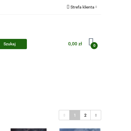
Strefa klienta
Zaloguj się
Zarejestruj się
Dodaj zgłoszenie
0,00 zł
0
Zgody cookies
1
2