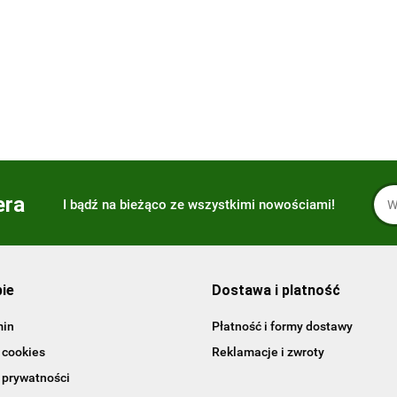
FIGURKI) Visual Dictionary
Updated Edition. wer.
109.00
-59%
angielska
45.15
era
I bądź na bieżąco ze wszystkimi nowościami!
pie
Dostawa i platność
min
Płatność i formy dostawy
 cookies
Reklamacje i zwroty
 prywatności