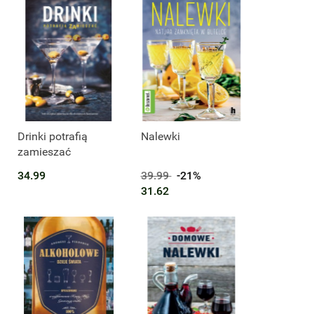
Produkt niedostępny
Drinki potrafią
Nalewki
zamieszać
34.99
39.99
-21%
31.62