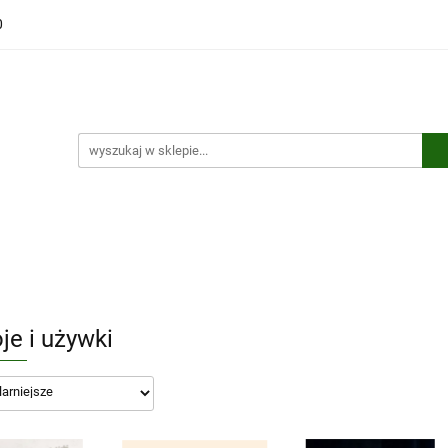
0
ści
Polecamy
Wyprzedaże
Bestsellery
Kontakt
ci
Polecamy
Wyprzedaże
Bestsellery
Kontakt
je i używki