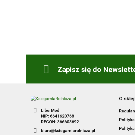
Zeszyt GASTROnomiczny
Zbiór zadań praktycznych
Kwalifikacja HGT.12. Część
50.00
1
Zapisz się do Newslett
O skle
LiberMed
Regula
NIP: 6641620768
Polityka
REGON: 366603692
Polityka
biuro@ksiegarniarolnicza.pl