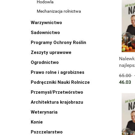
Hodowla
Mechanizacja rolnictwa
Warzywnictwo
Sadownictwo
Programy Ochrony Roślin
Zeszyty uprawowe
Produk
Nalewki
Ogrodnictwo
najleps
moich
Prawo rolne i agrobiznes
65.00
eksper
46.03
Podręczniki Nauki Rolnicze
łączyć
Przemysł/Przetwórstwo
Architektura krajobrazu
Weterynaria
Konie
Pszczelarstwo