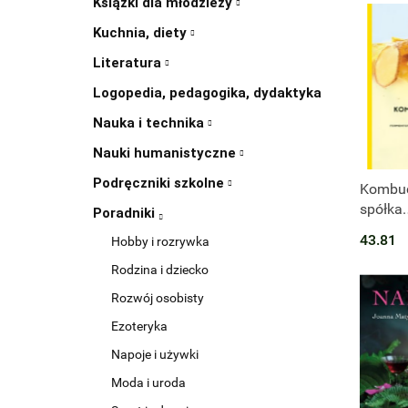
Książki dla młodzieży
Kuchnia, diety
Literatura
Logopedia, pedagogika, dydaktyka
Nauka i technika
Nauki humanistyczne
Podręczniki szkolne
Kombucz
spółka.
Poradniki
Fermen
43.81
Hobby i rozrywka
napoje 
świata
Rodzina i dziecko
Rozwój osobisty
Ezoteryka
Napoje i używki
Moda i uroda