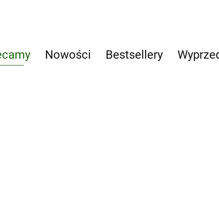
ecamy
Nowości
Bestsellery
Wyprze
Dary naszych
mecum
Andrzej
lasów
kie
Kruszewicz
Edukacja i
13.00
opowiada o
zabawa
55.00
-24%
zwierzętach
42.00
LEGO Star Wars. (BEZ