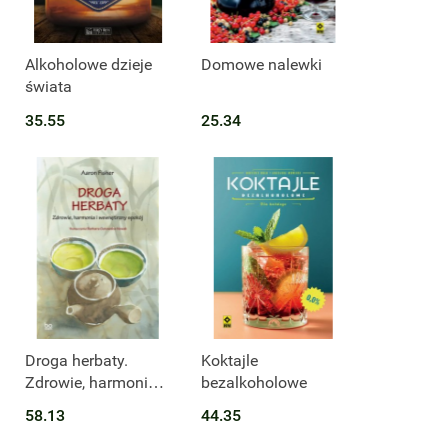
Alkoholowe dzieje
Domowe nalewki
świata
35.55
25.34
Droga herbaty.
Koktajle
Zdrowie, harmonia i
bezalkoholowe
wewnętrzny spokój.
58.13
44.35
bona vita