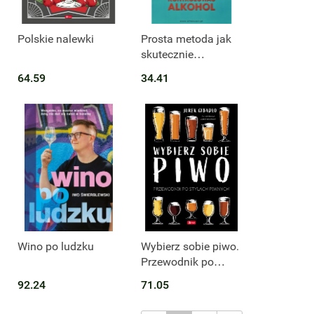
Produkt niedostępny
Polskie nalewki
Prosta metoda jak
skutecznie
kontrolować alkohol
64.59
34.41
wyd. 5
Produkt niedostępny
Produkt niedostępny
Wino po ludzku
Wybierz sobie piwo.
Przewodnik po
stylach piwnych
92.24
71.05