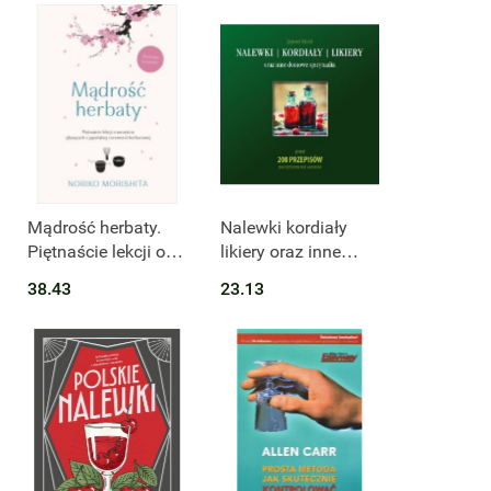
Produkt niedostępny
Mądrość herbaty.
Nalewki kordiały
Piętnaście lekcji o
likiery oraz inne
szczęściu płynących
domowe spirytualia.
38.43
23.13
z japońskiej
Ponad 200
ceremonii
przepisów plus
herbacianej
niezliczona ilość
wariantów wyd.
2023