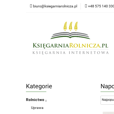
biuro@ksiegarniarolnicza.pl
+48 575 140 33
Nowo
Wszystkie kategorie
Nowoś
Kategorie
Napo
Rolnictwo
Uprawa