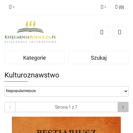
(
0
)
Zaloguj się
Zarejestruj się
Dodaj zgłoszenie
Zgody cookies
Kategorie
Szukaj
Kulturoznawstwo