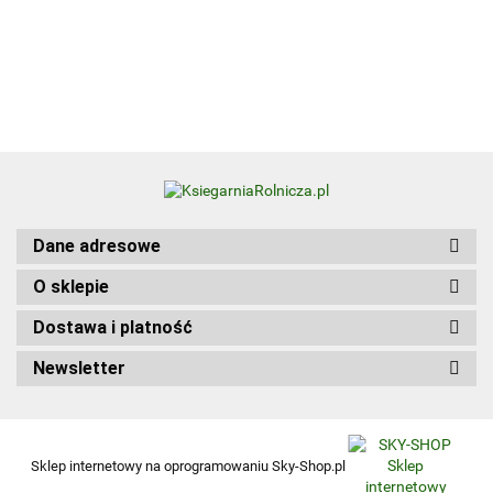
50.00
Diction
praktycznych
Update
Kwalifikacja
Edition
HGT.12. Część 1
wer.
angiel
Dane adresowe
O sklepie
Dostawa i platność
Newsletter
Sklep internetowy na oprogramowaniu Sky-Shop.pl