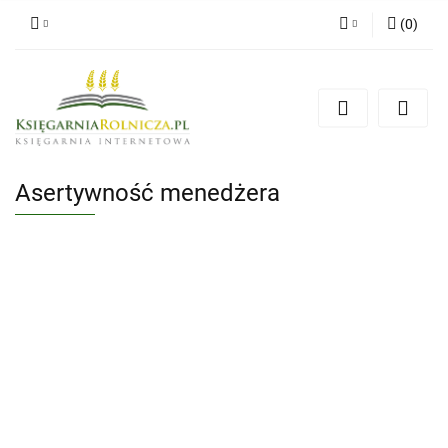
(
0
)
Zaloguj się
Zarejestruj się
Dodaj zgłoszenie
Zgody cookies
Asertywność menedżera