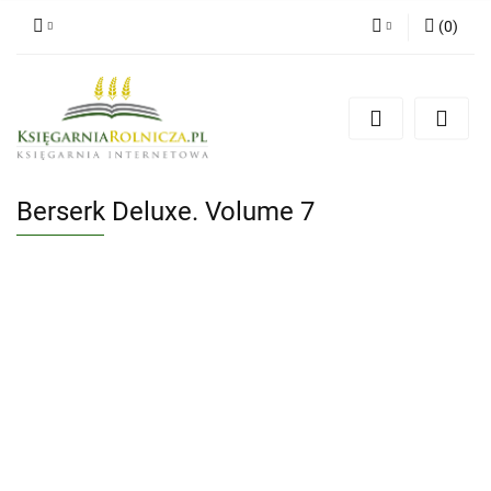
(
0
)
Zaloguj się
Zarejestruj się
Dodaj zgłoszenie
Zgody cookies
Berserk Deluxe. Volume 7