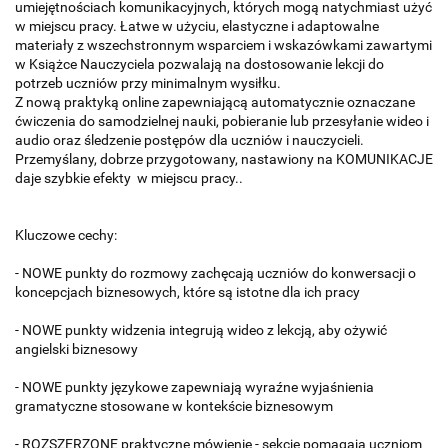
umiejętnościach komunikacyjnych, których mogą natychmiast użyć
w miejscu pracy. Łatwe w użyciu, elastyczne i adaptowalne
materiały z wszechstronnym wsparciem i wskazówkami zawartymi
w Książce Nauczyciela pozwalają na dostosowanie lekcji do
potrzeb uczniów przy minimalnym wysiłku.
Z nową praktyką online zapewniającą automatycznie oznaczane
ćwiczenia do samodzielnej nauki, pobieranie lub przesyłanie wideo i
audio oraz śledzenie postępów dla uczniów i nauczycieli.
Przemyślany, dobrze przygotowany, nastawiony na KOMUNIKACJE
daje szybkie efekty w miejscu pracy..
Kluczowe cechy:
- NOWE punkty do rozmowy zachęcają uczniów do konwersacji o
koncepcjach biznesowych, które są istotne dla ich pracy
- NOWE punkty widzenia integrują wideo z lekcją, aby ożywić
angielski biznesowy
- NOWE punkty językowe zapewniają wyraźne wyjaśnienia
gramatyczne stosowane w kontekście biznesowym
- ROZSZERZONE praktyczne mówienie - sekcje pomagają uczniom