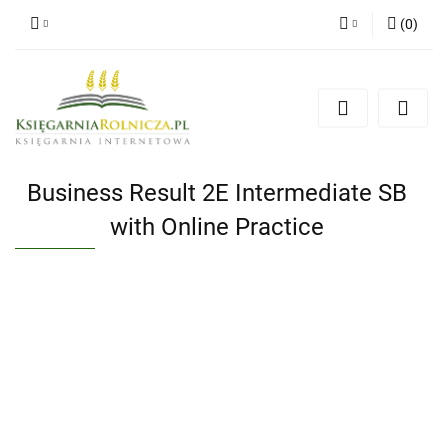
(
0
)
Zaloguj się
Zarejestruj się
Dodaj zgłoszenie
Zgody cookies
Business Result 2E Intermediate SB
with Online Practice