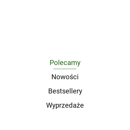
Business Result 2E
Cambridge English
2E Pre-
Upper-Intermediate
First Masterclass SB
Intermediate SB
SB with Online
224.84
224.84
& Online Practice PK
with Online
Practice
240.10
2015
Practice
Polecamy
Nowości
Bestsellery
Wyprzedaże