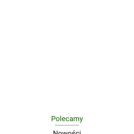
zabezpieczeń.
Tom 1
172.29
C# 12 i .NET 8 dla programistów
aplikacji wieloplatformowych. Twórz
aplikacje, witryny WWW oraz serwisy
129.10
sieciowe za pomocą ASP.N
Polecamy
Nowości