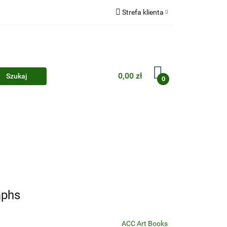
Strefa klienta
Zaloguj się
Zarejestruj się
Dodaj zgłoszenie
0,00 zł
0
Zgody cookies
aphs
ACC Art Books