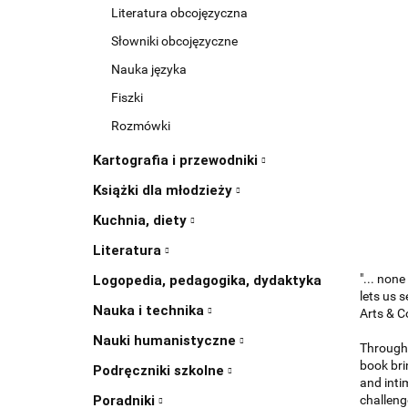
Literatura obcojęzyczna
Słowniki obcojęzyczne
Nauka języka
Fiszki
Rozmówki
Kartografia i przewodniki
Książki dla młodzieży
Kuchnia, diety
Literatura
"... non
Logopedia, pedagogika, dydaktyka
lets us 
Nauka i technika
Arts & C
Nauki humanistyczne
Through 
book bri
Podręczniki szkolne
and inti
Poradniki
challenge