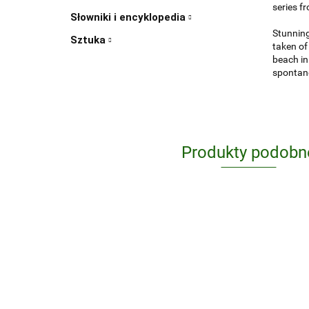
series f
Słowniki i encyklopedia
Stunning
Sztuka
taken of
beach in
spontane
Produkty podobn