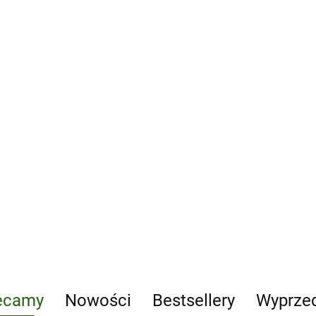
100 Movies of the
2010s wer.
angielska
159.25
11th Waffen-SS Fr
Panzergrenadier 
"Nordland"
165.20
nime A Definitive Guide to
ntial Anime Series Ever
ecamy
Nowości
Bestsellery
Wyprze