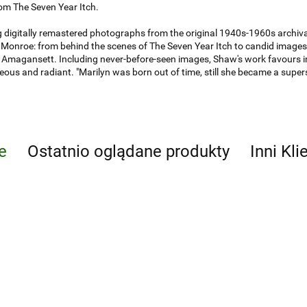
rom The Seven Year Itch.
 digitally remastered photographs from the original 1940s-1960s archiv
 Monroe: from behind the scenes of The Seven Year Itch to candid images o
 Amagansett. Including never-before-seen images, Shaw's work favours 
ous and radiant. "Marilyn was born out of time, still she became a supe
e
Ostatnio oglądane produkty
Inni Kli