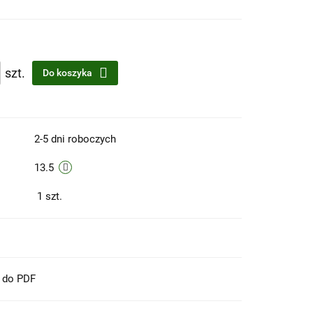
szt.
Do koszyka
2-5 dni roboczych
13.5
1
szt.
t do PDF