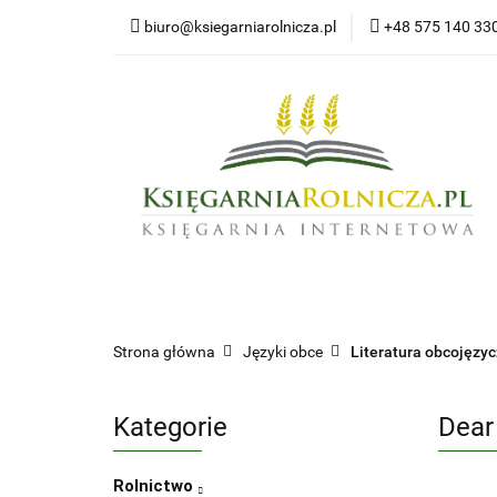
biuro@ksiegarniarolnicza.pl
+48 575 140 33
Nowo
Wszystkie kategorie
Nowoś
Strona główna
Języki obce
Literatura obcojęzy
Kategorie
Dear
Rolnictwo