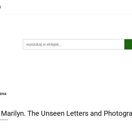
0
ści
Polecamy
Wyprzedaże
Bestsellery
Kontakt
ci
Polecamy
Wyprzedaże
Bestsellery
Kontakt
czna
 Marilyn. The Unseen Letters and Photogr