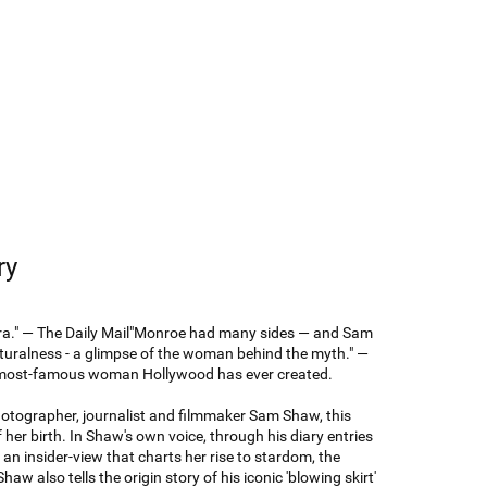
ry
era." — The Daily Mail"Monroe had many sides — and Sam
naturalness - a glimpse of the woman behind the myth." —
the most-famous woman Hollywood has ever created.
otographer, journalist and filmmaker Sam Shaw, this
 her birth. In Shaw's own voice, through his diary entries
an insider-view that charts her rise to stardom, the
haw also tells the origin story of his iconic 'blowing skirt'