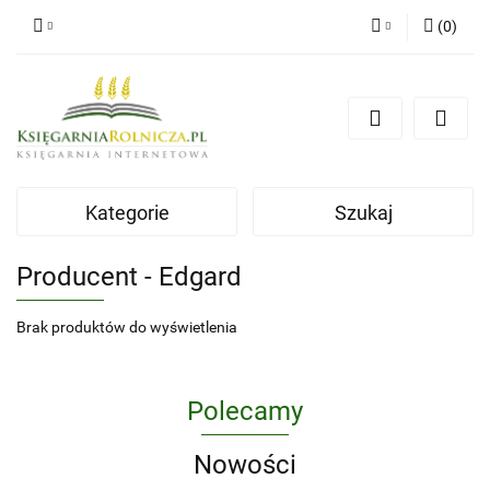
(
0
)
Zaloguj się
Zarejestruj się
Dodaj zgłoszenie
Zgody cookies
Kategorie
Szukaj
Producent - Edgard
Brak produktów do wyświetlenia
Polecamy
Nowości