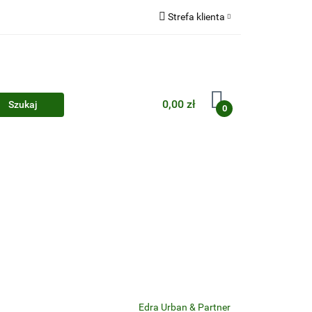
Strefa klienta
Zaloguj się
Zarejestruj się
Dodaj zgłoszenie
0,00 zł
0
Zgody cookies
Edra Urban & Partner