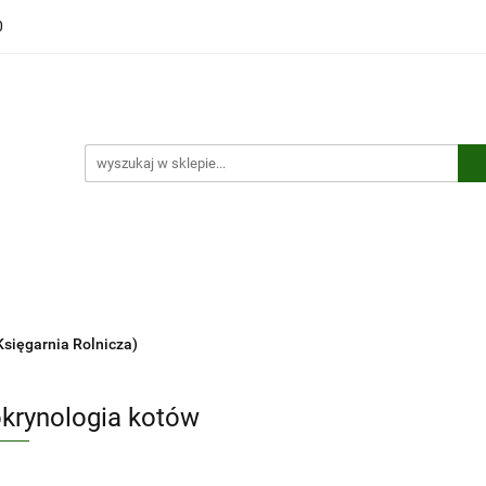
0
ści
Polecamy
Wyprzedaże
Bestsellery
Kontakt
ci
Polecamy
Wyprzedaże
Bestsellery
Kontakt
Księgarnia Rolnicza)
krynologia kotów