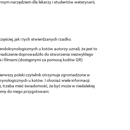
ennym narzędziem dla lekarzy i studentów weterynarii,
ściej, jak i tych stwierdzanych rzadko.
ndokrynologicznych u kotów autorzy uznali, że jest to
iadczenie doprowadziło do stworzenia niezwykłego
i i filmami (dostępnymi za pomocą kodów QR)
 pierwszy polski czytelnik otrzymuje zgromadzone w
nologicznych u kotów. I chociaż wiele informacji
, trzeba mieć świadomość, że być może w niedalekiej
iemy do niego przygotowani.