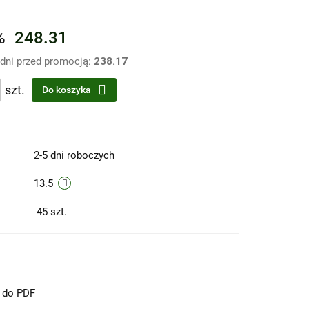
%
248.31
 dni przed promocją:
238.17
szt.
Do koszyka
2-5 dni roboczych
13.5
45
szt.
t do PDF