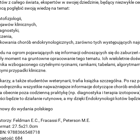
stów z całego świata, ekspertów w swojej dziedzinie, będący niezwykle c
hcą pogłębić swoją wiedzę na temat:
tofizjologii,
jawów klinicznych,
agnostyki,
czenia,
kowania chorób endokrynologicznych, zarówno tych występujących najczę
du na ogrom pojawiających się informacji odnoszących się do zaburzeń e
y moment na gruntowne opracowanie tego tematu. Ich wieloletnie dośw
ika wzbogaconego czytelnymi rycinami, ramkami, tabelami, algorytmam
ymi przypadki kliniczne.
ekarzy, a także studentów weterynarii, trafia książka szczególna. Po raz
odręczniku wszystkie najważniejsze informacje dotyczące chorób endokry
 obecnie poza codzienną praktykę (np. diagnostyka i terapia izotopowa)
ści będzie to działanie rutynowe, a my dzięki Endokrynologii kotów będz
mowy do wydania polskiego
torzy: Feldman E.C., Fracassi F., Peterson M.E.
ormat: 27.5x21.0cm
SBN: 9788366548718
jętość: 684