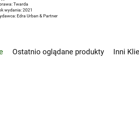
prawa: Twarda
ok wydania: 2021
ydawca: Edra Urban & Partner
e
Ostatnio oglądane produkty
Inni Kli
Atlas TK i MR
Chirurgia małych
małych
zwierząt Tom 3
zwierząt
340.00
-10%