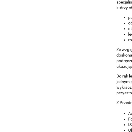
specjali
którzy c
pa
ob
di
le
ro
Ze wzglę
doskonał
podręczn
ukazując
Do rąk l
jednym p
wykracza
przyszło
Z Przed
Au
F
I
Ob