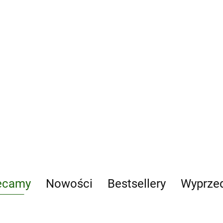
199.00
-11%
306.00
177.11
eczenie
 i kota
Choroby i chirurgia ma
ssaków. Fretki, króliki,
gryzonie
300.00
-10%
270.00
ecamy
Nowości
Bestsellery
Wyprze