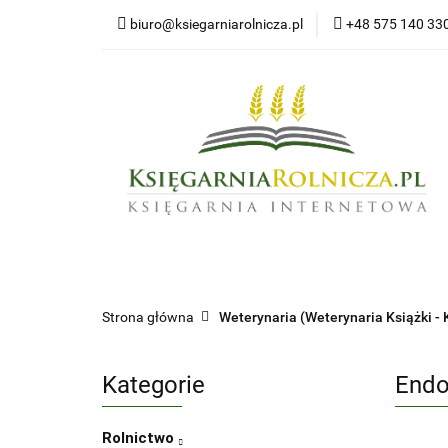
biuro@ksiegarniarolnicza.pl
+48 575 140 33
Nowo
Wszystkie kategorie
Nowoś
Strona główna
Weterynaria (Weterynaria Książki - 
Kategorie
Endo
Rolnictwo