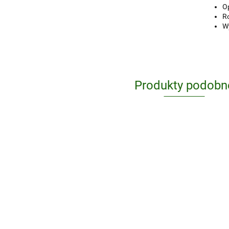
O
R
W
Produkty podobn
Anatomia
Anatomia
zwierząt Tom
patologiczna
1-3
279.00
zwierząt