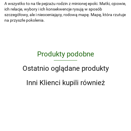
A wszystko to na tle pejzażu rodzin z minionej epoki. Matki, ojcowie,
ich relacje, wybory i ich konsekwencje rysują w sposób
szczegółowy, ale i nieoceniający, rodową mapę. Mapę, która rzutuje
na przyszłe pokolenia.
Produkty podobne
Ostatnio oglądane produkty
Inni Klienci kupili również
#to o
10
10 lat
nas
000