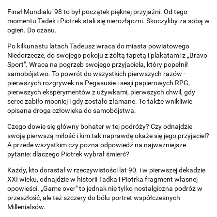
Finał Mundialu '98 to był początek pięknej przyjaźni. Od tego
momentu Tadek i Piotrek stali się nierozłączni. Skoczyliby za sobą w
ogień. Do czasu.
Po kilkunastu latach Tadeusz wraca do miasta powiatowego
Niedorzecze, do swojego pokoju z żółtą tapetą i plakatami z „Bravo
Sport". Wraca na pogrzeb swojego przyjaciela, który popełnił
samobójstwo. To powrót do wszystkich pierwszych razów -
pierwszych rozgrywek na Pegasusie i sesji papierowych RPG,
pierwszych eksperymentów z używkami, pierwszych chwil, gdy
serce zabiło mocniej i gdy zostało złamane. To także wnikliwie
opisana droga człowieka do samobójstwa.
Czego dowie się główny bohater w tej podróży? Czy odnajdzie
swoją pierwszą miłość i kim tak naprawdę okaże się jego przyjaciel?
A przede wszystkim czy pozna odpowiedź na najważniejsze
pytanie: dlaczego Piotrek wybrał śmierć?
Każdy, kto dorastał w rzeczywistości lat 90. i w pierwszej dekadzie
XXI wieku, odnajdzie w historii Tadka i Piotrka fragment własnej
opowieści. „Game over" to jednak nie tylko nostalgiczna podróż w
przeszłość, ale też szczery do bólu portret współczesnych
Millenialsów.