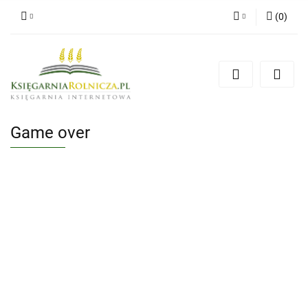
(
0
)
Zaloguj się
Zarejestruj się
Dodaj zgłoszenie
Zgody cookies
Game over