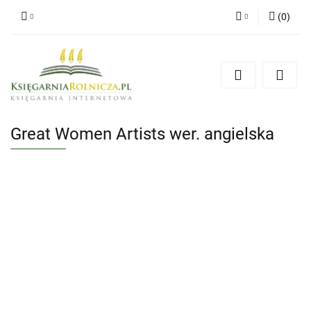
(
0
)
Zaloguj się
Zarejestruj się
Dodaj zgłoszenie
Zgody cookies
Great Women Artists wer. angielska