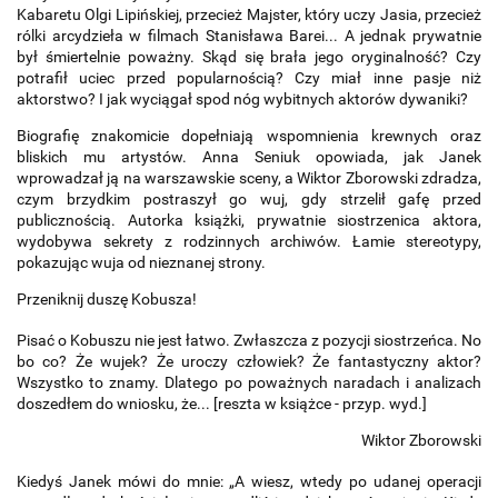
Kabaretu Olgi Lipińskiej, przecież Majster, który uczy Jasia, przecież
rólki arcydzieła w filmach Stanisława Barei... A jednak prywatnie
był śmiertelnie poważny. Skąd się brała jego oryginalność? Czy
potrafił uciec przed popularnością? Czy miał inne pasje niż
aktorstwo? I jak wyciągał spod nóg wybitnych aktorów dywaniki?
Biografię znakomicie dopełniają wspomnienia krewnych oraz
bliskich mu artystów. Anna Seniuk opowiada, jak Janek
wprowadzał ją na warszawskie sceny, a Wiktor Zborowski zdradza,
czym brzydkim postraszył go wuj, gdy strzelił gafę przed
publicznością. Autorka książki, prywatnie siostrzenica aktora,
wydobywa sekrety z rodzinnych archiwów. Łamie stereotypy,
pokazując wuja od nieznanej strony.
Przeniknij duszę Kobusza!
Pisać o Kobuszu nie jest łatwo. Zwłaszcza z pozycji siostrzeńca. No
bo co? Że wujek? Że uroczy człowiek? Że fantastyczny aktor?
Wszystko to znamy. Dlatego po poważnych naradach i analizach
doszedłem do wniosku, że... [reszta w książce - przyp. wyd.]
Wiktor Zborowski
Kiedyś Janek mówi do mnie: „A wiesz, wtedy po udanej operacji