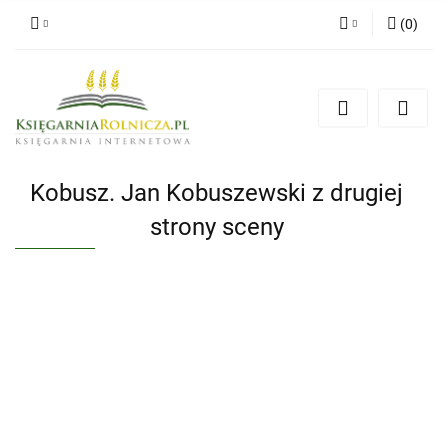
(
0
)
Zaloguj się
Zarejestruj się
Dodaj zgłoszenie
Zgody cookies
Kobusz. Jan Kobuszewski z drugiej
strony sceny