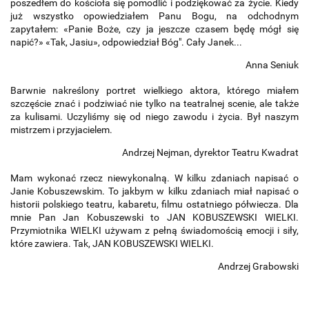
poszedłem do kościoła się pomodlić i podziękować za życie. Kiedy
już wszystko opowiedziałem Panu Bogu, na odchodnym
zapytałem: «Panie Boże, czy ja jeszcze czasem będę mógł się
napić?» «Tak, Jasiu», odpowiedział Bóg". Cały Janek...
Anna Seniuk
Barwnie nakreślony portret wielkiego aktora, którego miałem
szczęście znać i podziwiać nie tylko na teatralnej scenie, ale także
za kulisami. Uczyliśmy się od niego zawodu i życia. Był naszym
mistrzem i przyjacielem.
Andrzej Nejman, dyrektor Teatru Kwadrat
Mam wykonać rzecz niewykonalną. W kilku zdaniach napisać o
Janie Kobuszewskim. To jakbym w kilku zdaniach miał napisać o
historii polskiego teatru, kabaretu, filmu ostatniego półwiecza. Dla
mnie Pan Jan Kobuszewski to JAN KOBUSZEWSKI WIELKI.
Przymiotnika WIELKI używam z pełną świadomością emocji i siły,
które zawiera. Tak, JAN KOBUSZEWSKI WIELKI.
Andrzej Grabowski