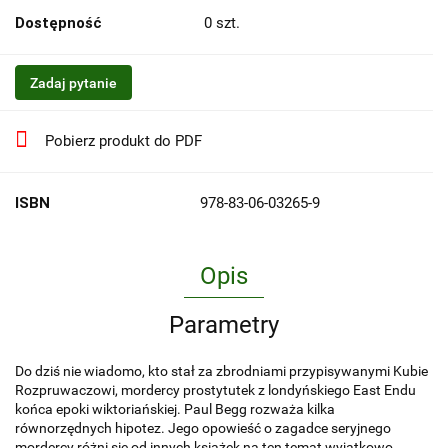
Dostępność
0
szt.
Zadaj pytanie
Pobierz produkt do PDF
ISBN
978-83-06-03265-9
Opis
Parametry
Do dziś nie wiadomo, kto stał za zbrodniami przypisywanymi Kubie
Rozpruwaczowi, mordercy prostytutek z londyńskiego East Endu
końca epoki wiktoriańskiej. Paul Begg rozważa kilka
równorzędnych hipotez. Jego opowieść o zagadce seryjnego
mordercy różni sie od innych książek na ten temat wyjątkowo