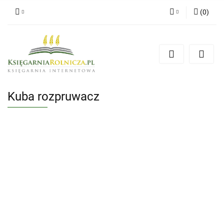
(
0
)
Zaloguj się
Zarejestruj się
Dodaj zgłoszenie
Zgody cookies
Kuba rozpruwacz