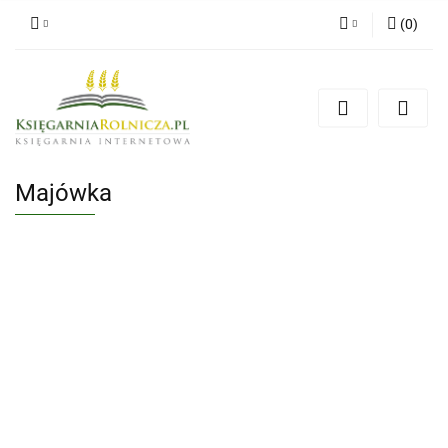
(
0
)
Zaloguj się
Zarejestruj się
Dodaj zgłoszenie
Zgody cookies
Majówka