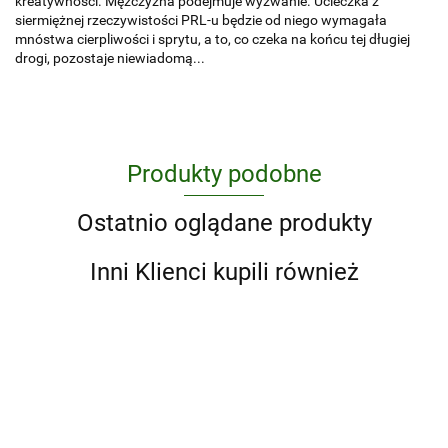
kreatywności. Mężczyzna podejmuje wyzwanie. Ucieczka z
siermiężnej rzeczywistości PRL-u będzie od niego wymagała
mnóstwa cierpliwości i sprytu, a to, co czeka na końcu tej długiej
drogi, pozostaje niewiadomą...
Produkty podobne
Ostatnio oglądane produkty
Inni Klienci kupili również
#to o
10
10 lat
nas
000
późni