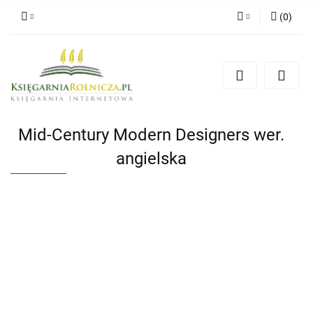
(
0
)
Zaloguj się
Zarejestruj się
Dodaj zgłoszenie
Zgody cookies
Mid-Century Modern Designers wer.
angielska