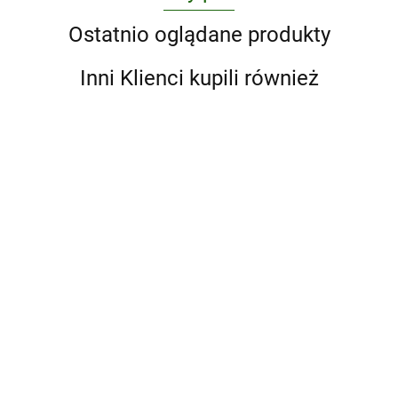
Ostatnio oglądane produkty
Inni Klienci kupili również
Ai
1000
Atlas
Weiwei.
Art,
Design
Maior of
Updated
Japanese
Classics
1665 wer.
392.88
Edition
326.38
296.63
Woodblock
wer.
angielska
392.88
Prints
angielska
A Game of Thrones
5-Book Boxed Set
(Song of Ice and
295.10
Fire Series). A Game
of Thrones / A