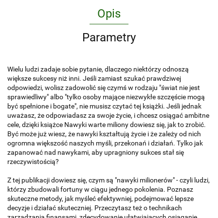
Opis
Parametry
Wielu ludzi zadaje sobie pytanie, dlaczego niektórzy odnoszą
większe sukcesy niż inni. Jeśli zamiast szukać prawdziwej
odpowiedzi, wolisz zadowolić się czymś w rodzaju "świat nie jest
sprawiedliwy" albo "tylko osoby mające niezwykłe szczęście mogą
być spełnione i bogate", nie musisz czytać tej książki. Jeśli jednak
uważasz, że odpowiadasz za swoje życie, i chcesz osiągać ambitne
cele, dzięki książce Nawyki warte miliony dowiesz się, jak to zrobić.
Być może już wiesz, że nawyki kształtują życie i że zależy od nich
ogromna większość naszych myśli, przekonań i działań. Tylko jak
zapanować nad nawykami, aby upragniony sukces stał się
rzeczywistością?
Z tej publikacji dowiesz się, czym są "nawyki milionerów" - czyli ludzi,
którzy zbudowali fortuny w ciągu jednego pokolenia. Poznasz
skuteczne metody, jak myśleć efektywniej, podejmować lepsze
decyzje i działać skuteczniej. Przeczytasz też o technikach
zarządzania finansami, zdecydowanie ułatwiających osiąganie