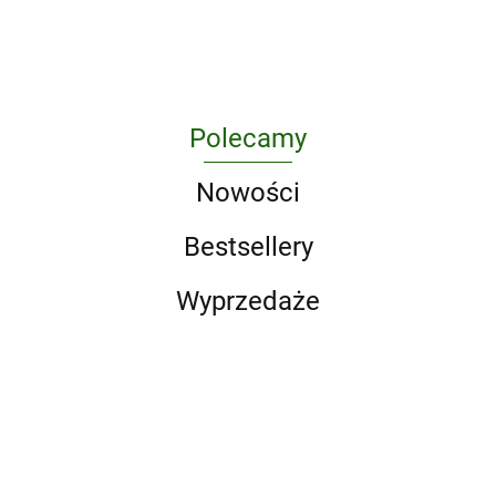
lekcje
samobójstwa
myśleni
małżeństwa
dochodzenia
do majątku
Polecamy
Nowości
Bestsellery
Wyprzedaże
LEGO