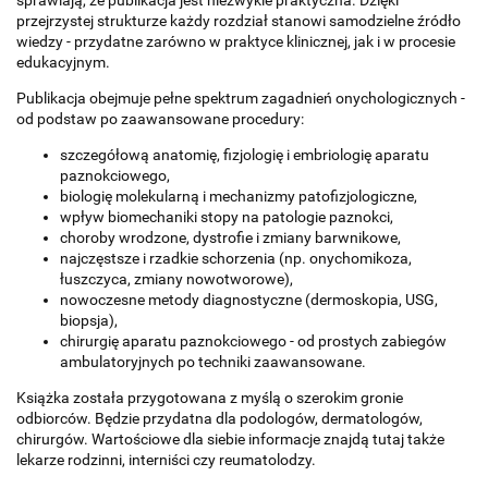
sprawiają, że publikacja jest niezwykle praktyczna. Dzięki
przejrzystej strukturze każdy rozdział stanowi samodzielne źródło
wiedzy - przydatne zarówno w praktyce klinicznej, jak i w procesie
edukacyjnym.
Publikacja obejmuje pełne spektrum zagadnień onychologicznych -
od podstaw po zaawansowane procedury:
szczegółową anatomię, fizjologię i embriologię aparatu
paznokciowego,
biologię molekularną i mechanizmy patofizjologiczne,
wpływ biomechaniki stopy na patologie paznokci,
choroby wrodzone, dystrofie i zmiany barwnikowe,
najczęstsze i rzadkie schorzenia (np. onychomikoza,
łuszczyca, zmiany nowotworowe),
nowoczesne metody diagnostyczne (dermoskopia, USG,
biopsja),
chirurgię aparatu paznokciowego - od prostych zabiegów
ambulatoryjnych po techniki zaawansowane.
Książka została przygotowana z myślą o szerokim gronie
odbiorców. Będzie przydatna dla podologów, dermatologów,
chirurgów. Wartościowe dla siebie informacje znajdą tutaj także
lekarze rodzinni, interniści czy reumatolodzy.