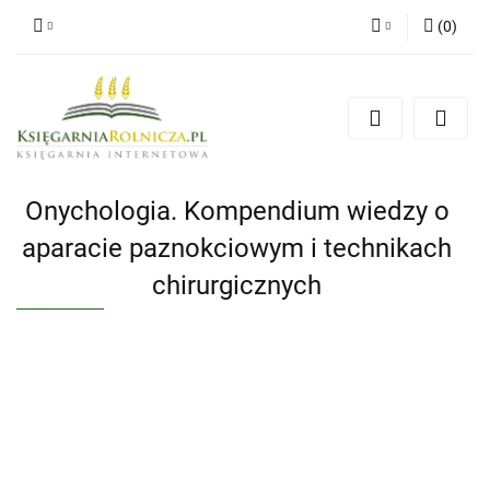
(
0
)
Zaloguj się
Zarejestruj się
Dodaj zgłoszenie
Zgody cookies
Onychologia. Kompendium wiedzy o
aparacie paznokciowym i technikach
chirurgicznych