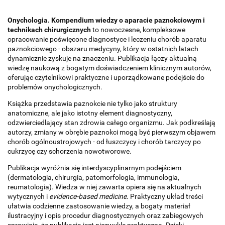
Onychologia. Kompendium wiedzy o aparacie paznokciowym i
technikach chirurgicznych
to nowoczesne, kompleksowe
opracowanie poświęcone diagnostyce i leczeniu chorób aparatu
paznokciowego - obszaru medycyny, który w ostatnich latach
dynamicznie zyskuje na znaczeniu. Publikacja łączy aktualną
wiedzę naukową z bogatym doświadczeniem klinicznym autorów,
oferując czytelnikowi praktyczne i uporządkowane podejście do
problemów onychologicznych.
Książka przedstawia paznokcie nie tylko jako struktury
anatomiczne, ale jako istotny element diagnostyczny,
odzwierciedlający stan zdrowia całego organizmu. Jak podkreślają
autorzy, zmiany w obrębie paznokci mogą być pierwszym objawem
chorób ogólnoustrojowych - od łuszczycy i chorób tarczycy po
cukrzycę czy schorzenia nowotworowe.
Publikacja wyróżnia się interdyscyplinarnym podejściem
(dermatologia, chirurgia, patomorfologia, immunologia,
reumatologia). Wiedza w niej zawarta opiera się na aktualnych
wytycznych i
evidence-based medicine
. Praktyczny układ treści
ułatwia codzienne zastosowanie wiedzy, a bogaty materiał
ilustracyjny i opis procedur diagnostycznych oraz zabiegowych