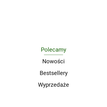
związane z
Atlas chorób
wiekiem
endokrynologicznych
i metabolicznych
341.34
Polecamy
Nowości
Bestsellery
Wyprzedaże