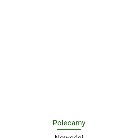
Pakiet
Supersmyki
Pakiet Rośnij z
Poziom A+
172.50
nami. Poziom
czterolatek
A i A+ Trzylatek
185.26
i Czterolatek
PAKIET Superpakiet W
przedszkolu naturalnie. Poziom
A+ Arkusz obserwacyjny cech
185.26
rozwojowych dziecka 4-
letniego
Polecamy
Nowości