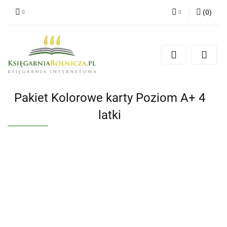
(
0
)
Zaloguj się
Zarejestruj się
Dodaj zgłoszenie
Zgody cookies
Pakiet Kolorowe karty Poziom A+ 4
latki