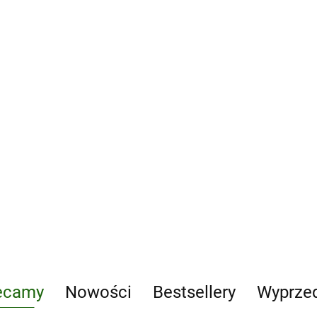
Ania z zielonego
wzgórza. Lektury
z Zielonego
z opracowaniem
za. Lektury
18.74
A
Arkusze egzaminacyjne.
ne z
Ję
Język angielski. Egzamin
cowaniem
ó
ósmoklasisty. COMBO
1
19.89
ecamy
Nowości
Bestsellery
Wyprze