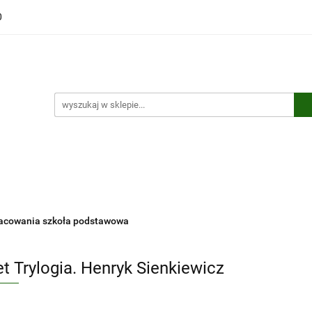
0
ści
Polecamy
Wyprzedaże
Bestsellery
Kontakt
ci
Polecamy
Wyprzedaże
Bestsellery
Kontakt
pracowania szkoła podstawowa
et Trylogia. Henryk Sienkiewicz