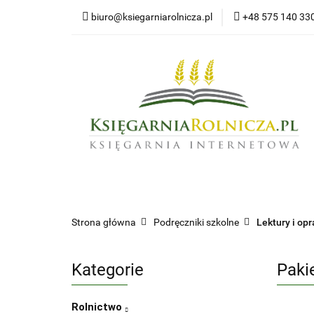
biuro@ksiegarniarolnicza.pl
+48 575 140 33
Nowo
Wszystkie kategorie
Nowoś
Strona główna
Podręczniki szkolne
Lektury i o
Kategorie
Paki
Rolnictwo