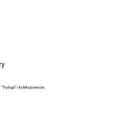
ry
rylogii" i kolekcjonerów.