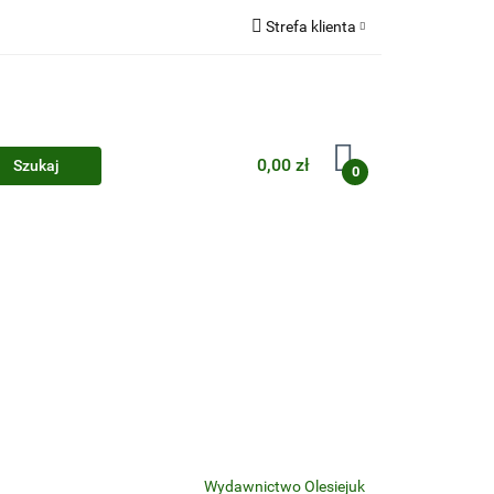
Strefa klienta
Zaloguj się
Zarejestruj się
Dodaj zgłoszenie
0,00 zł
0
Zgody cookies
Wydawnictwo Olesiejuk