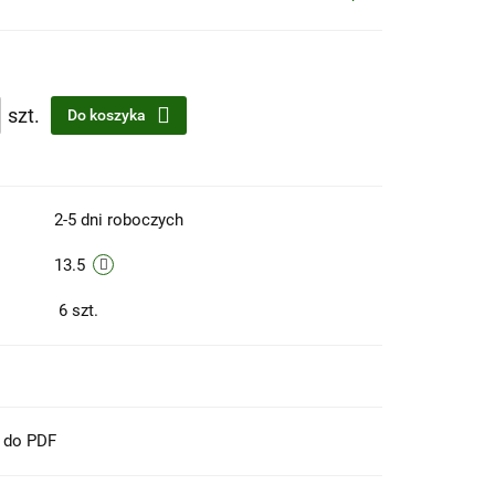
szt.
Do koszyka
2-5 dni roboczych
13.5
6
szt.
t do PDF