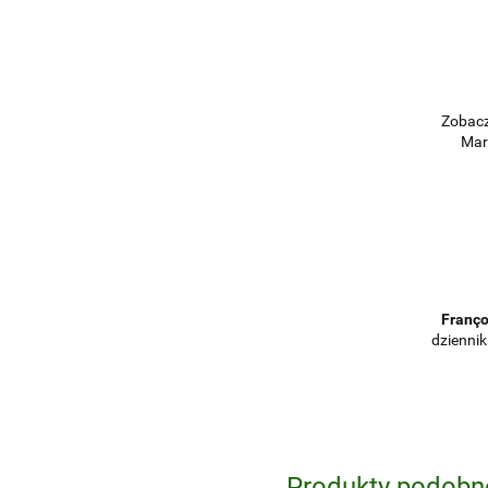
Zobacz
Marc
Franço
dziennik
Produkty podobn