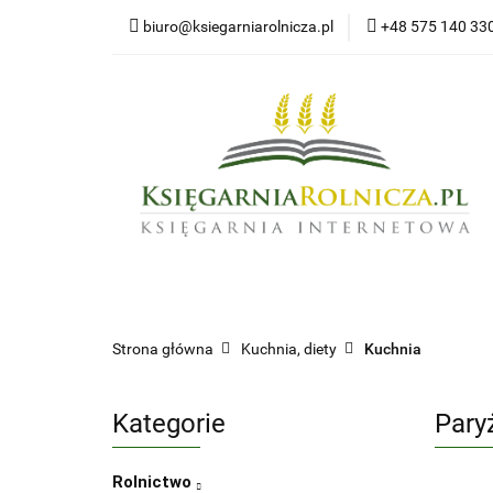
biuro@ksiegarniarolnicza.pl
+48 575 140 33
Nowo
Wszystkie kategorie
Nowoś
Strona główna
Kuchnia, diety
Kuchnia
Kategorie
Paryż
Rolnictwo