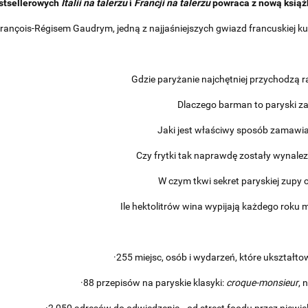
stsellerowych
Italii na talerzu
i
Francji na talerzu
powraca z nową książ
rançois-Régisem Gaudrym, jedną z najjaśniejszych gwiazd francuskiej kuch
Gdzie paryżanie najchętniej przychodzą r
Dlaczego barman to paryski 
Jaki jest właściwy sposób zamawi
Czy frytki tak naprawdę zostały wynale
W czym tkwi sekret paryskiej zupy 
Ile hektolitrów wina wypijają każdego roku
·255 miejsc, osób i wydarzeń, które ukształt
·88 przepisów na paryskie klasyki:
croque-monsieur
, 