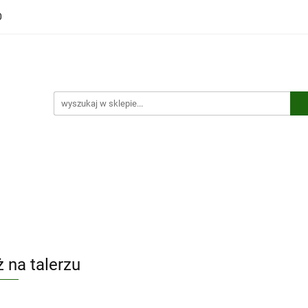
0
ści
Polecamy
Wyprzedaże
Bestsellery
Kontakt
ci
Polecamy
Wyprzedaże
Bestsellery
Kontakt
 na talerzu