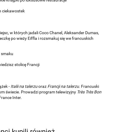
lkie knajpki po luksusowe restauracje
ch ciekawostek
iejsc, w których jadali Coco Chanel, Aleksander Dumas,
eczkę po wieży Eiffla i rozsmakuj się we francuskich
o smaku
dzisz stolicę Francji
ążek -
Italii na talerzu
oraz
Francji na talerzu
. Francuski
całym świecie. Prowadzi program telewizyjny
Très Très Bon
rance Inter.
enci kupili również