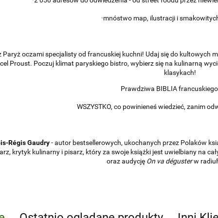
·2 050 adresów do odwiedzenia - od street foodu przez niewie
·mnóstwo map, ilustracji i smakowity
 Paryż oczami specjalisty od francuskiej kuchni! Udaj się do kultowych m
el Proust. Poczuj klimat paryskiego bistro, wybierz się na kulinarną wyci
klasykach!
Prawdziwa BIBLIA francuskieg
WSZYSTKO, co powinieneś wiedzieć, zanim odwie
is-Régis Gaudry
- autor bestsellerowych, ukochanych przez Polaków ksi
arz, krytyk kulinarny i pisarz, który za swoje książki jest uwielbiany na 
oraz audycję
On va déguster
w radiuF
e
Ostatnio oglądane produkty
Inni Kli