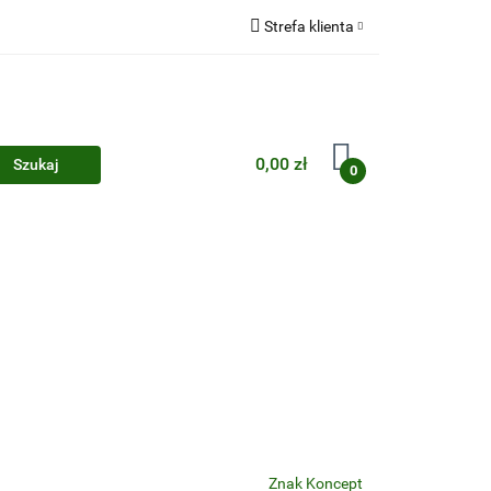
Strefa klienta
Zaloguj się
Zarejestruj się
Dodaj zgłoszenie
0,00 zł
0
Zgody cookies
Znak Koncept