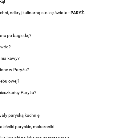
ką!
ni, odkryj kulinarną stolicę świata -
PARYŻ
.
ano po bagietkę?
zawód?
ania kawy?
zione w Paryżu?
cebulowej?
 mieszkańcy Paryża?
owały paryską kuchnię
naleśniki paryskie, makaroniki