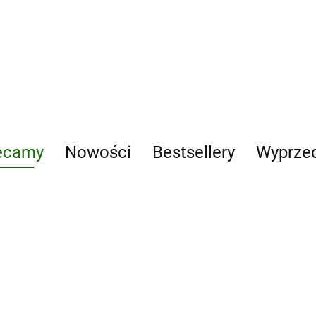
kitchen
ecamy
Nowości
Bestsellery
Wyprze
Dary naszych
mecum
Andrzej
lasów