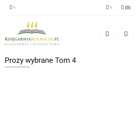
(
0
)
Zaloguj się
Zarejestruj się
Dodaj zgłoszenie
Zgody cookies
Prozy wybrane Tom 4