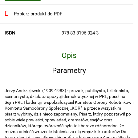
Pobierz produkt do PDF
ISBN
978-83-8196-024-3
Opis
Parametry
Jerzy Andrzejewski (1909-1983) - prozaik, publicysta, felietonista,
scenarzysta, działacz opozycji demokratycznej w PRL, poseł na
Sejm PRL I kadencji, współzałożyciel Komitetu Obrony Robotników i
Komitetu Samoobrony Społecznej „KOR", a przede wszystkim
pisarz wybitny, dziś nieco zapomniany. Pisarz, który pozostawił po
sobie wiele powieści, opowiadań, dramatów, esejów oraz
dzienników, którego twórczość była tak bardzo różnorodna, że
można odnieść wrażenie istnienia za nią wręcz kilku autorów Do
tego człowiek z wyjątkową biografią, o którym sam Andrzej Wajda