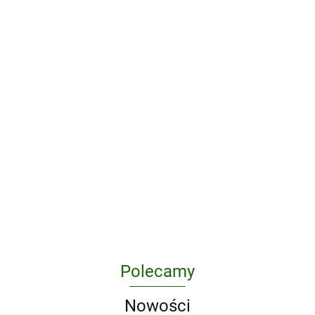
11%
1632
10
101
grudnia
Reykjavik
37.46
36.85
17 w skali
34.59
Beauforta
37.46
30.88
10 minut i 38
sekund wyd. 2025
38.56
Polecamy
Nowości