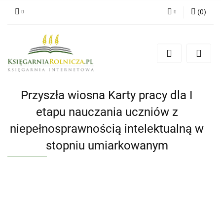
(
0
)
Zaloguj się
Zarejestruj się
Dodaj zgłoszenie
Zgody cookies
Przyszła wiosna Karty pracy dla I
etapu nauczania uczniów z
niepełnosprawnością intelektualną w
stopniu umiarkowanym