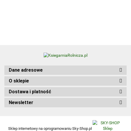
Visual
Zbiór zadań
50.00
Diction
praktycznych
Update
Kwalifikacja
Edition
HGT.12. Część 1
wer.
angiel
Dane adresowe
O sklepie
Dostawa i platność
Newsletter
Sklep internetowy na oprogramowaniu Sky-Shop.pl