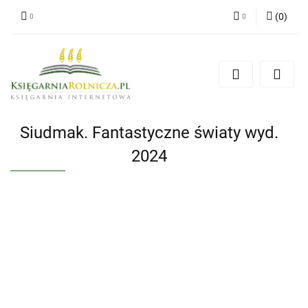
(
0
)
Zaloguj się
Zarejestruj się
Dodaj zgłoszenie
Zgody cookies
Siudmak. Fantastyczne światy wyd.
2024