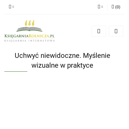
(
0
)
Zaloguj się
Zarejestruj się
Dodaj zgłoszenie
Zgody cookies
Uchwyć niewidoczne. Myślenie
wizualne w praktyce