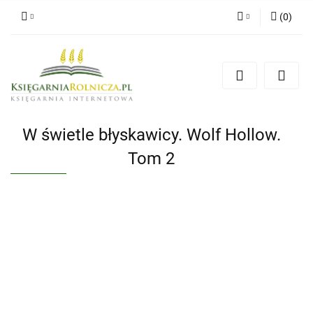
(
0
)
Zaloguj się
Zarejestruj się
Dodaj zgłoszenie
Zgody cookies
W świetle błyskawicy. Wolf Hollow.
Tom 2