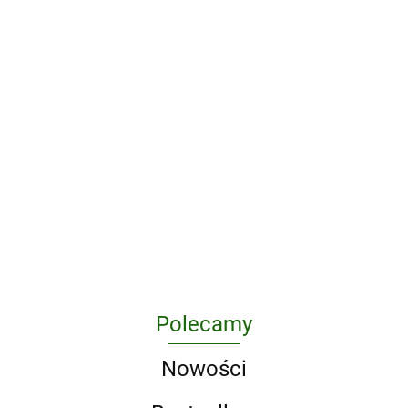
25
A
A
1:35 w
grudnia
potem
Monster
nocy. Five
nie było
100 rzeczy
A Christmas
Calls
29.13
33.00
32.46
Nights At
już
do zrobienia,
Carol.
23.43
Freddy's
niczego
zanim
Wordsworth
27.36
22.75
wyd. 2
zostanę
Classics
zombie.
wer.
Tom 3
angielska
Polecamy
Nowości