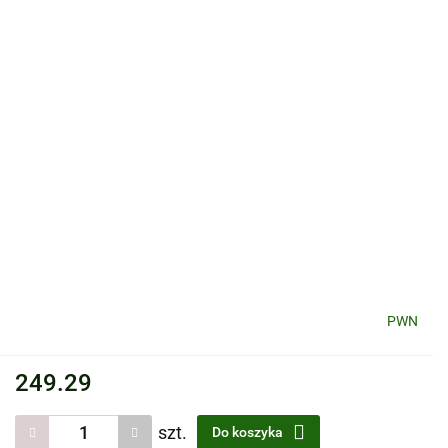
PWN
249.29
szt.
Do koszyka