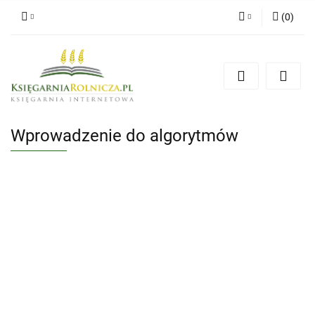
(
0
)
Zaloguj się
Zarejestruj się
Dodaj zgłoszenie
Zgody cookies
Wprowadzenie do algorytmów