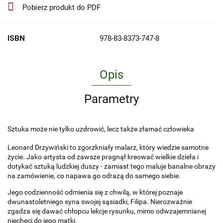
Pobierz produkt do PDF
ISBN
978-83-8373-747-8
Opis
Parametry
Sztuka może nie tylko uzdrowić, lecz także złamać człowieka
Leonard Drzywiński to zgorzkniały malarz, który wiedzie samotne
życie. Jako artysta od zawsze pragnął kreować wielkie dzieła i
dotykać sztuką ludzkiej duszy - zamiast tego maluje banalne obrazy
na zamówienie, co napawa go odrazą do samego siebie.
Jego codzienność odmienia się z chwilą, w której poznaje
dwunastoletniego syna swojej sąsiadki, Filipa. Nierozważnie
zgadza się dawać chłopcu lekcje rysunku, mimo odwzajemnianej
niechęci do jego matki.