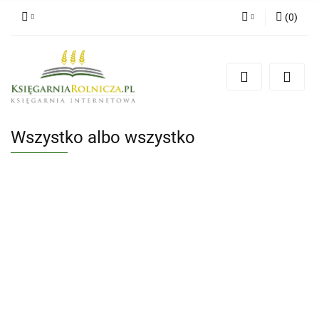
(
0
)
Zaloguj się
Zarejestruj się
Dodaj zgłoszenie
Zgody cookies
Wszystko albo wszystko