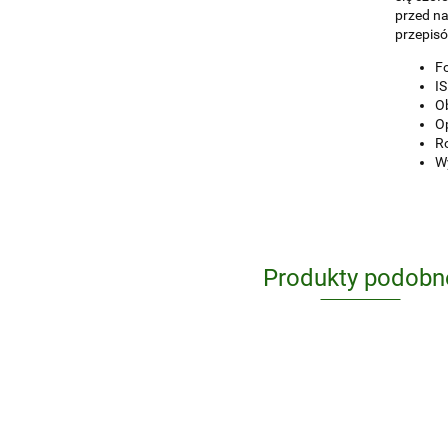
przed na
przepis
F
I
Ob
O
R
W
Produkty podobn