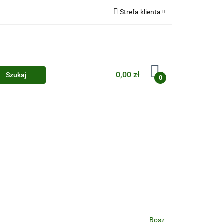
Strefa klienta
Zaloguj się
Zarejestruj się
Dodaj zgłoszenie
0,00 zł
0
Zgody cookies
Bosz