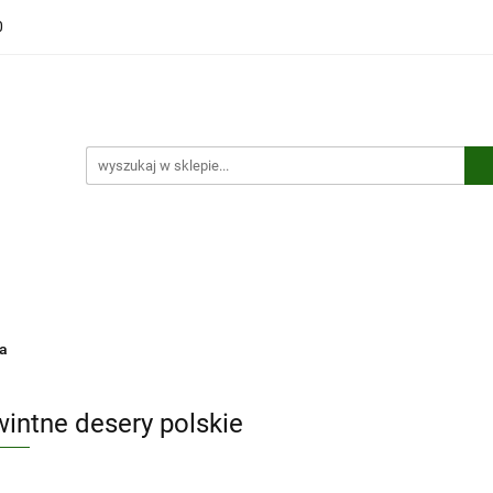
0
ści
Polecamy
Wyprzedaże
Bestsellery
Kontakt
ci
Polecamy
Wyprzedaże
Bestsellery
Kontakt
na
intne desery polskie