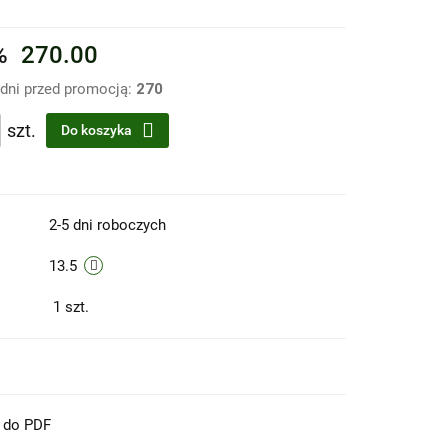
%
270.00
 dni przed promocją:
270
szt.
Do koszyka
2-5 dni roboczych
13.5
1
szt.
t do PDF