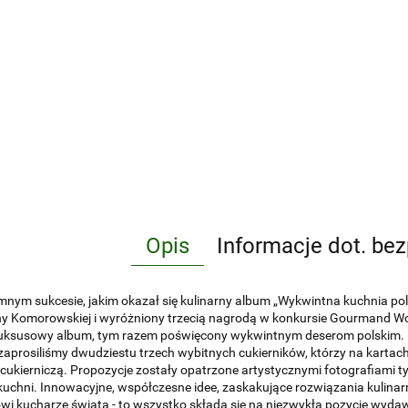
Opis
Informacje dot. be
nym sukcesie, jakim okazał się kulinarny album „Wykwintna kuchnia p
ny Komorowskiej i wyróżniony trzecią nagrodą w konkursie Gourmand W
 luksusowy album, tym razem poświęcony wykwintnym deserom polskim. 
aprosiliśmy dwudziestu trzech wybitnych cukierników, którzy na kartach
 cukierniczą. Propozycje zostały opatrzone artystycznymi fotografiami 
 kuchni. Innowacyjne, współczesne idee, zaskakujące rozwiązania kulinar
owi kucharze świata - to wszystko składa się na niezwykłą pozycję wyda