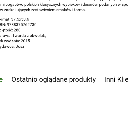
mi bogactwo polskich klasycznych wypieków i deserów, podanych w spo
ów zaskakujących zestawieniem smaków i formą.
ormat: 37.5x53.6
SBN: 9788375762730
jętość: 280
prawa: Twarda z obwolutą
ok wydania: 2015
ydawca: Bosz
e
Ostatnio oglądane produkty
Inni Kli