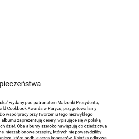
zpieczeństwa
olska" wydany pod patronatem Małżonki Prezydenta,
orld Cookbook Awards w Paryżu, przygotowaliśmy
Do współpracy przy tworzeniu tego niezwykłego
 albumu zaprezentują desery, wpisujące się w polską
tych dzieł. Oba albumy szeroko nawiązują do dziedzictwa
ne, nieszablonowe przepisy, których nie powstydziliby
wniczą, która podbije serca koneserów. Książka odkrywa