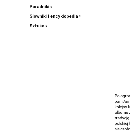
Poradniki
Słowniki i encyklopedia
Sztuka
Po ogrom
pani An
kolejny
albumu z
tradycję
polskiej
się czoł