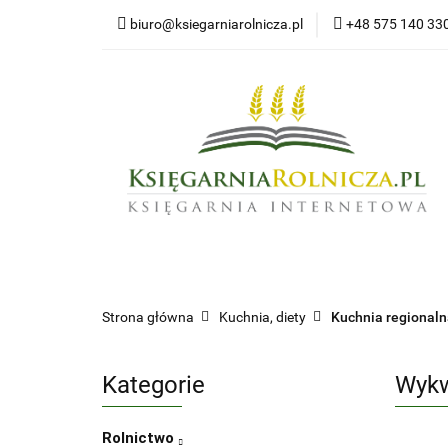
biuro@ksiegarniarolnicza.pl
+48 575 140 33
Nowo
Wszystkie kategorie
Nowoś
Strona główna
Kuchnia, diety
Kuchnia regional
Kategorie
Wykw
Rolnictwo