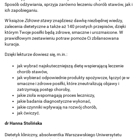
Sposób odżywiania, sprzyja zarówno leczeniu chorób stawów, jak i
ich zapobieganiu.
W książce
Zdrowe stawy
znajdziesz dawkę niezbędnej wiedzy,
zalecenia dietetyczne a także aż 140 prostych przepisów, dzięki
którym Twoje posiłki będą zdrowe, smaczne i urozmaicone. W
prawidłowym zestawieniu potraw pomoże Ci zbilansowana
kuracja.
Dzięki lekturze dowiesz się, m.in.:
jak wybrać najskuteczniejszą dietę wspierającą leczenie
chorób stawów,
jak wybierać odpowiednie produkty spożywcze, łączyć je w
smaczne i zdrowe posiłki, które zneutralizują objawy i
zatrzymają postęp choroby,
jakie zioła wspomagają proces leczniczy,
jakie badania diagnostyczne wykonać,
jakie czynniki wpływają na rozwój chorób,
jak ćwiczyć.
dr Hanna Stolińska
Dietetyk kliniczny, absolwentka Warszawskiego Uniwersytetu