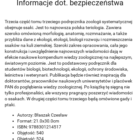
Informacje dot. bezpieczeństwa
Trzecia część tomu trzeciego podręcznika zoologii systematycznej
obejmuje ssaki. Jest to najnowsza polska teriologia. Zawiera
szeroko omówioną morfologię, anatomię, rozmnażanie, a także
przybliża dane z ekologii, etologii, biologii rozwoju i rozmieszczenia
ssaków na kuli ziemskiej. Szeroki zakres opracowania, cała jego
konstrukcja i uwzględnienie najnowszych wiadomości dają w
efekcie naukowe kompendium wiedzy zoologicznej na najlepszym,
światowym poziomie. Jest to podstawowy podręcznik dla
studentów biologii, biotechnologii, ekologii, ochrony środowiska,
leśnictwa i weterynarii. Publikacja będzie również inspiracją dla
doktorantów, pracowników naukowych uniwersytetów i placówek
PAN do pogłębienia wiedzy zoologicznej. Po książkę tę sięgną nie
tylko profesjonaliści, ale wszyscy pragnący poszerzyć wiadomości
o ssakach. W drugiej części tomu trzeciego będą omówione gady i
ptaki.
Autorzy: Błaszak Czesław
Format: 21.0x30.0cm
ISBN: 9788301214517
Objętość: 540
Objętość: 524