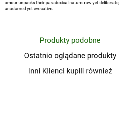
amour unpacks their paradoxical nature: raw yet deliberate,
unadorned yet evocative.
Produkty podobne
Ostatnio oglądane produkty
Inni Klienci kupili również
A
100
A Little
100
Y
Movies
Life Box
Essential
'93 til. A
of the
Set (Four
Anime A
2