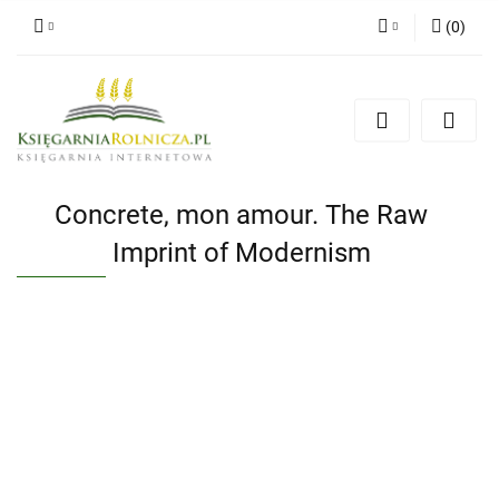
(
0
)
Zaloguj się
Zarejestruj się
Dodaj zgłoszenie
Zgody cookies
Concrete, mon amour. The Raw
Imprint of Modernism