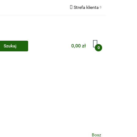
Strefa klienta
Zaloguj się
Zarejestruj się
Dodaj zgłoszenie
0,00 zł
0
Zgody cookies
Bosz