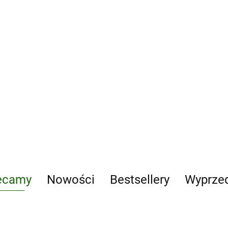
Pakiet
207.4
Najsłynniejsze
polskie malarki
215.25
onardo. The Complete
intings and Drawings
6.88
ecamy
Nowości
Bestsellery
Wyprze