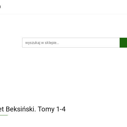
0
ści
Polecamy
Wyprzedaże
Bestsellery
Kontakt
ci
Polecamy
Wyprzedaże
Bestsellery
Kontakt
et Beksiński. Tomy 1-4