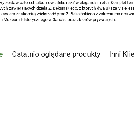
y zestaw czterech albumów „Beksiński" w eleganckim etui. Komplet ten
ch zawierających dzieła Z. Beksińskiego, z których dwa ukazały się jes
 zawiera znakomitą większość prac Z. Beksińskiego z zakresu malarstwa
m Muzeum Historycznego w Sanoku oraz zbiorów prywatnych.
e
Ostatnio oglądane produkty
Inni Kli
Łempicka.
Sztuka
307.50
Rijks
Amste