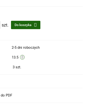
szt.
Do koszyka
2-5 dni roboczych
13.5
3
szt.
t do PDF