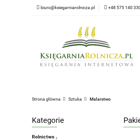
biuro@ksiegarniarolnicza.pl
+48 575 140 33
Nowo
Wszystkie kategorie
Nowoś
Strona główna
Sztuka
Malarstwo
Kategorie
Paki
Rolnictwo