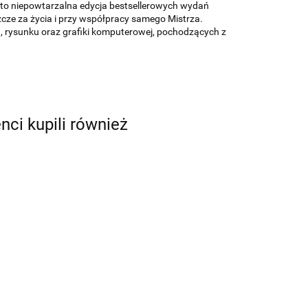
 to niepowtarzalna edycja bestsellerowych wydań
zcze za życia i przy współpracy samego Mistrza.
, rysunku oraz grafiki komputerowej, pochodzących z
enci kupili również
museum w
rdamie