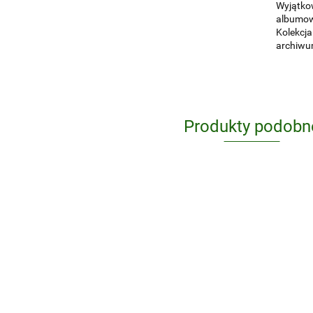
Wyjątkow
albumowy
Kolekcja
archiwu
Produkty podobn
De
Lempicka.
Impresjoniści
Art
338.25
201.19