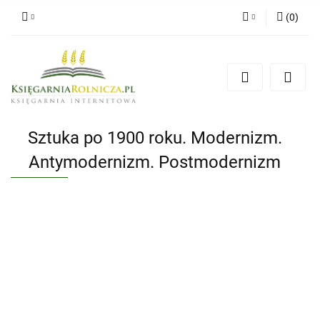
(
0
)
Zaloguj się
Zarejestruj się
Dodaj zgłoszenie
Zgody cookies
Sztuka po 1900 roku. Modernizm.
Antymodernizm. Postmodernizm