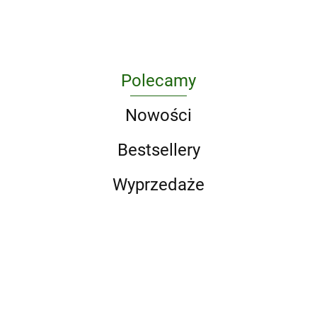
Polecamy
Nowości
Bestsellery
Wyprzedaże
LEGO
Zeszyt