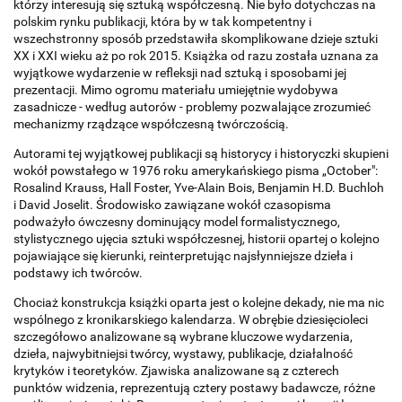
którzy interesują się sztuką współczesną. Nie było dotychczas na
polskim rynku publikacji, która by w tak kompetentny i
wszechstronny sposób przedstawiła skomplikowane dzieje sztuki
XX i XXI wieku aż po rok 2015. Książka od razu została uznana za
wyjątkowe wydarzenie w refleksji nad sztuką i sposobami jej
prezentacji. Mimo ogromu materiału umiejętnie wydobywa
zasadnicze - według autorów - problemy pozwalające zrozumieć
mechanizmy rządzące współczesną twórczością.
Autorami tej wyjątkowej publikacji są historycy i historyczki skupieni
wokół powstałego w 1976 roku amerykańskiego pisma „October":
Rosalind Krauss, Hall Foster, Yve-Alain Bois, Benjamin H.D. Buchloh
i David Joselit. Środowisko zawiązane wokół czasopisma
podważyło ówczesny dominujący model formalistycznego,
stylistycznego ujęcia sztuki współczesnej, historii opartej o kolejno
pojawiające się kierunki, reinterpretując najsłynniejsze dzieła i
podstawy ich twórców.
Chociaż konstrukcja książki oparta jest o kolejne dekady, nie ma nic
wspólnego z kronikarskiego kalendarza. W obrębie dziesięcioleci
szczegółowo analizowane są wybrane kluczowe wydarzenia,
dzieła, najwybitniejsi twórcy, wystawy, publikacje, działalność
krytyków i teoretyków. Zjawiska analizowane są z czterech
punktów widzenia, reprezentują cztery postawy badawcze, różne