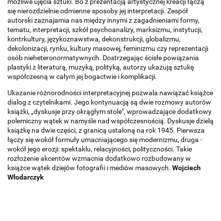
możliwe ujęcia sztuki. Bo z prezentacją artystycznej kreacji łączą
się nierozdzielnie odmienne sposoby jej interpretacji. Zespół
autorski zaznajamia nas między innymi z zagadnieniami formy,
tematu, interpretacji, szkół psychoanalizy, marksizmu, instytucji,
kontrkultury, językoznawstwa, dekonstrukcji, globalizmu,
dekolonizacji, rynku, kultury masowej, feminizmu czy reprezentacji
osób nieheteronormatywnych. Dostrzegając ścisłe powiązania
plastyki z literaturą, muzyką, polityką, autorzy ukazują sztukę
współczesną w całym jej bogactwie i komplikacji.
Ukazanie różnorodności interpretacyjnej pozwala nawiązać książce
dialog z czytelnikami. Jego kontynuacją są dwie rozmowy autorów
książki, „dyskusje przy okrągłym stole", wprowadzające dodatkowy
polemiczny wątek w namyśle nad współczesnością. Dyskusje dzielą
książkę na dwie części, z granicą ustaloną na rok 1945. Pierwsza
łączy się wokół formuły umacniającego się modernizmu, druga -
wokół jego erozji: spektaklu, relacyjności, polityczności. Takie
rozłożenie akcentów wzmacnia dodatkowo rozbudowany w
książce wątek dziejów fotografii i mediów masowych.
Wojciech
Włodarczyk