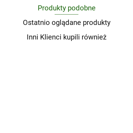
Produkty podobne
Ostatnio oglądane produkty
Inni Klienci kupili również
Leonardo.
De
Łempicka
The
Lempicka.
Sztuka
Impresjoniści
Complete
Art
196.88
338.25
307.50
Paintings
Cerkwie i ikony
201.19
and
Łemkowszczyzny
Drawings
wyd. 3
197.51