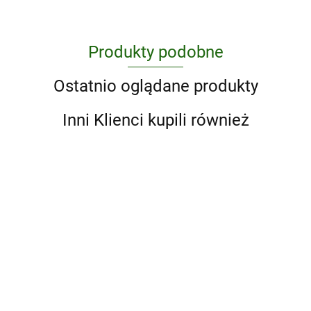
Produkty podobne
Ostatnio oglądane produkty
Inni Klienci kupili również
Abstract
A Ranch
Art. A
Year.
Global
Cowboys
'93 til. A
190.75
204.75
History
of the
Photographic
West
Journey
176.85