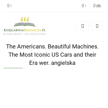
(
0
)
Zaloguj się
Zarejestruj się
Dodaj zgłoszenie
Zgody cookies
The Americans. Beautiful Machines.
The Most Iconic US Cars and their
Era wer. angielska