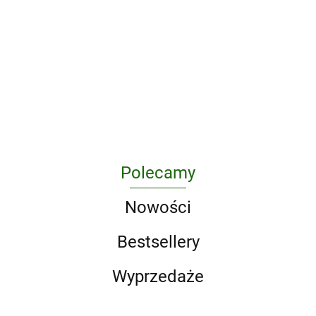
Through
Skateboarding
in the 1990s
A Game of Thrones 5-Book
Boxed Set (Song of Ice and
Fire Series). A Game of
295.10
Thrones / A Clash of Kings
/ A Storm of Swords / A F
Polecamy
Nowości
Bestsellery
Wyprzedaże