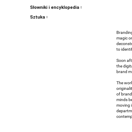
Słowniki i encyklopedia
Sztuka
Branding
magic on
deconstr
to identi
Soon aft
the digi
brand ma
The work
original
of brand
minds be
moving i
departme
contemp