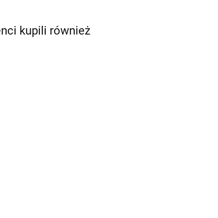
enci kupili również
Architreasures
Atlas Maior of
217.50
1665 wer.
angielska
296.63