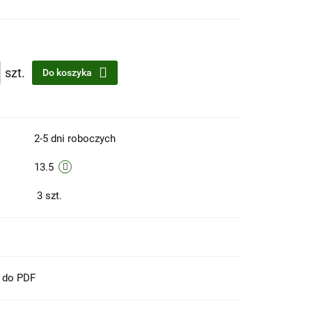
szt.
Do koszyka
2-5 dni roboczych
13.5
3
szt.
t do PDF