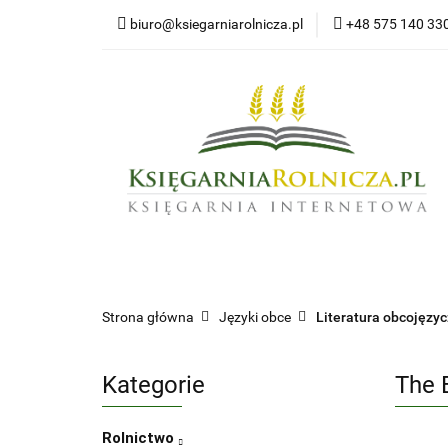
biuro@ksiegarniarolnicza.pl
+48 575 140 33
Nowo
Wszystkie kategorie
Nowoś
Strona główna
Języki obce
Literatura obcojęzy
Kategorie
The 
Rolnictwo