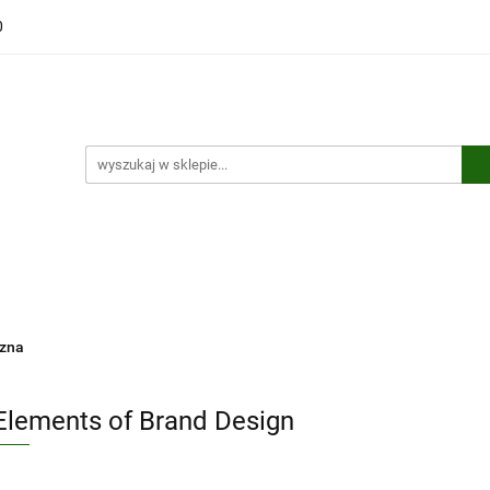
0
ści
Polecamy
Wyprzedaże
Bestsellery
Kontakt
ci
Polecamy
Wyprzedaże
Bestsellery
Kontakt
czna
Elements of Brand Design