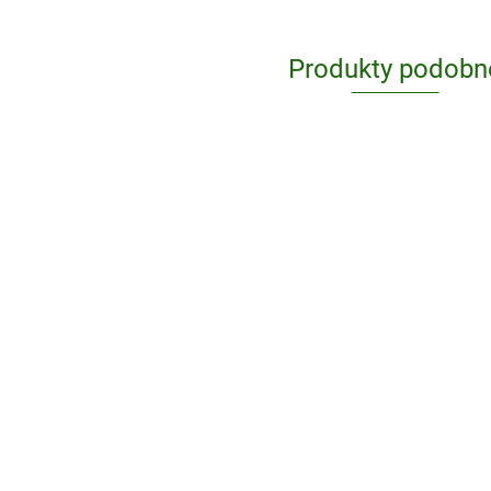
Produkty podobn
1000 Design
Classics wer.
angielska
326.38