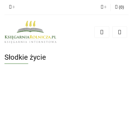
(
0
)
Zaloguj się
Zarejestruj się
Dodaj zgłoszenie
Zgody cookies
Słodkie życie