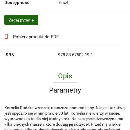
Dostępność
6
szt.
Zadaj pytanie
Pobierz produkt do PDF
ISBN
978-83-67502-19-1
Opis
Parametry
Kornelia Rudzka wreszcie opuszcza dom rodzinny. Nie jest to łatwe,
jeśli spędziło się w nim prawie 30 lat. Kornelia nie wierzy w siebie,
wyprowadzka to dla niej trudny krok. Na szczęście dziewczyna ma
kilka pięknych marzeń, które dodają jej skrzydeł. Przed nią wielkie
wyzwania, kilka trudnych decyzji i walka z własnymi słabościami.